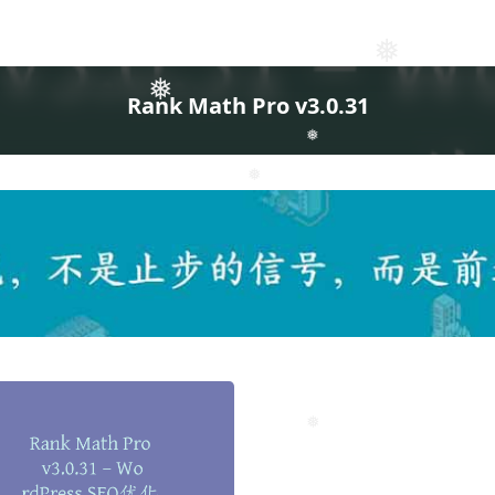
❅
❅
Rank Math Pro v3.0.31
❅
❅
❅