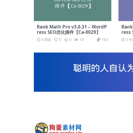
Rank Math Pro v3.0.31 – WordP
Rank
ress SEO优化插件【Ca-0029】
res
4 周前
0
0
18
19.9
2 