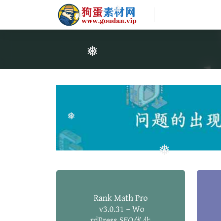
❅
❅
❅
❅
❅