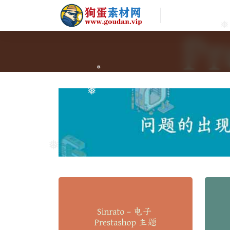
❅
❅
❅