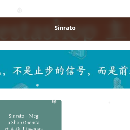
❅
❅
Sinrato
❅
❅
❅