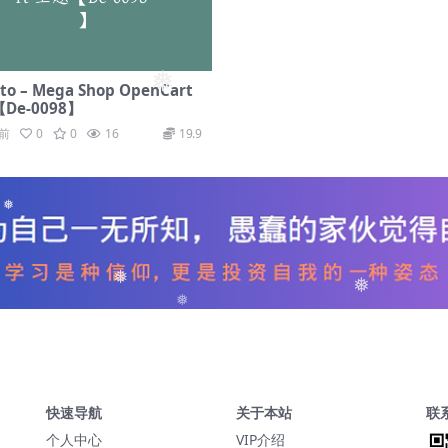
❅
ato – Mega Shop OpenCart
De-0098】
年前
0
0
16
19.9
❅
❅
❅
❅
快速导航
关于本站
联
个人中心
VIP介绍