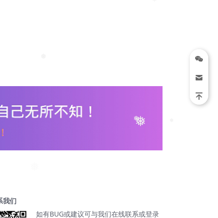
❅
❅
❅
❅
❅
❅
❅
系我们
如有BUG或建议可与我们在线联系或登录