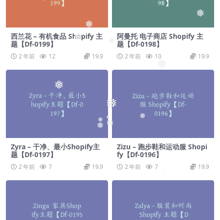
❅
❅
❅
西兰花 – 有机食品 Shopify 主
阿曼托 电子商店 Shopify 主
❅
题【Df-0199】
题【Df-0198】
❅
2 年前
12
19.9
2 年前
10
19.9
❅
❅
❅
❅
❅
❅
❅
❅
Zyra – 干净、最小Shopify主
Zizu – 跑步鞋和运动服 Shopi
题【Df-0197】
fy【Df-0196】
❅
2 年前
7
19.9
2 年前
7
19.9
❅