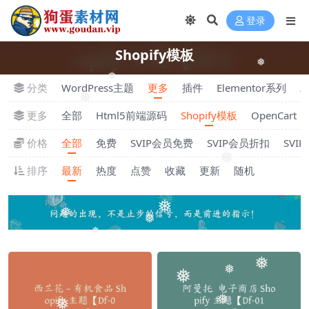
登录
Shopify模板
❅
❅
分类
WordPress主题
更多
插件
Elementor系列
❅
更多
全部
Html5前端源码
Shopify模板
OpenCart
价格
全部
免费
SVIP会员免费
SVIP会员折扣
SVI
❅
排序
最新
热度
点赞
收藏
更新
随机
❅
❅
❅
❅
❅
❅
❅
❅