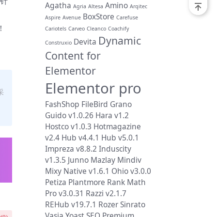
便针
Agatha
Amino
Agria
Altesa
Arqitec
BoxStore
Aspire
Avenue
Carefuse
！
Cariotels
Carveo
Cleanco
Coachify
Dynamic
Devita
Construxio
Content for
Elementor
Elementor pro
采
FashShop
FileBird
Grano
Guido v1.0.26
Hara v1.2
Hostco v1.0.3
Hotmagazine
v2.4
Hub v4.4.1
Hub v5.0.1
Impreza v8.8.2
Induscity
v1.3.5
Junno
Mazlay
Mindiv
Mixy
Native v1.6.1
Ohio v3.0.0
Petiza
Plantmore
Rank Math
Pro v3.0.31
Razzi v2.1.7
REHub v19.7.1
Rozer
Sinrato
Vasia
Yoast SEO Premium