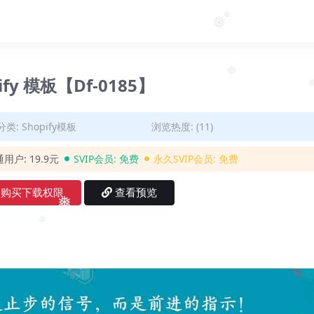
❅
❅
❅
❅
ify 模板【Df-0185】
❅
分类:
Shopify模板
浏览热度: (11)
通用户:
19.9元
SVIP会员:
免费
永久SVIP会员:
免费
购买下载权限
查看预览
❅
❅