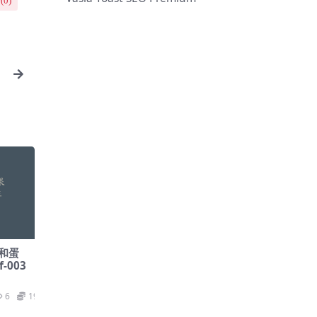
(
0
)
果和蛋
f-003
6
19.9