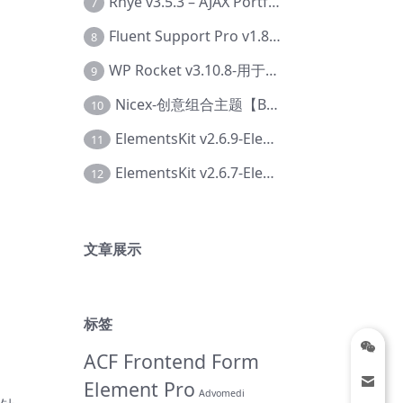
Rhye v3.5.3 – AJAX Portfolio WordPress 主题【Bi-0049】
7
Fluent Support Pro v1.8.1 – WordPress 支持票务系统【Cc-0041】
8
WP Rocket v3.10.8-用于wordpress速度优化的缓存加速插件【Cd-0019】
9
Nicex-创意组合主题【Be-0092】
10
ElementsKit v2.6.9-Elementor插件【Ab-0161】
11
ElementsKit v2.6.7-Elementor插件【Ab-0162】
12
文章展示
标签
ACF Frontend Form
Element Pro
Advomedi