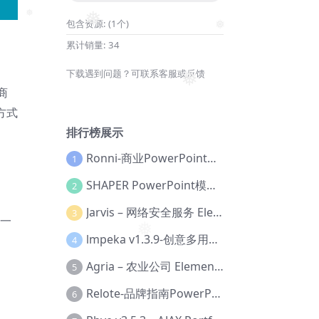
包含资源:
(1个)
❅
❅
累计销量:
34
❅
下载遇到问题？可联系客服或反馈
商
❅
方式
排行榜展示
、
Ronni-商业PowerPoint模板【Dc-0077】
1
SHAPER PowerPoint模板【Dc-0184】
2
Jarvis – 网络安全服务 Elementor 模板套件【Aa-0035】
3
试一
lmpeka v1.3.9-创意多用途 WordPress 主题【Be-0064】
❅
4
Agria – 农业公司 Elementor Pro 模板套件【Aa-0003】
5
Relote-品牌指南PowerPoint模板【Dc-0076】
6