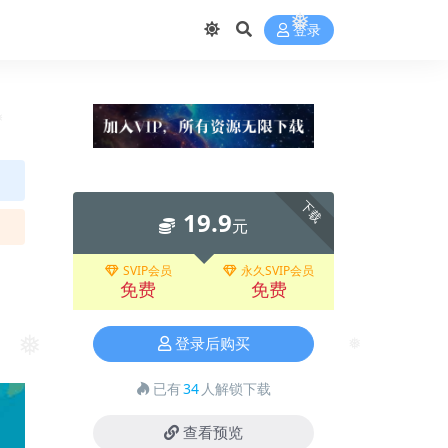
登录
❅
❅
下载
19.9
元
SVIP会员
永久SVIP会员
免费
免费
登录后购买
❅
❅
已有
34
人解锁下载
查看预览