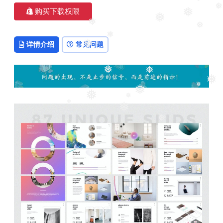
购买下载权限
❅
❅
❅
❅
❅
❅
❅
详情介绍
常见问题
❅
❅
❅
❅
❅
❅
❅
❅
❅
❅
❅
❅