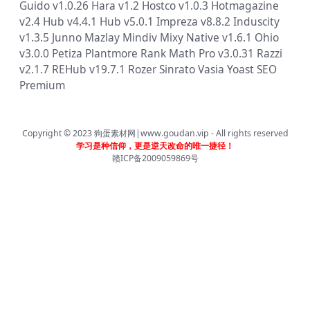
Guido v1.0.26
Hara v1.2
Hostco v1.0.3
Hotmagazine
v2.4
Hub v4.4.1
Hub v5.0.1
Impreza v8.8.2
Induscity
v1.3.5
Junno
Mazlay
Mindiv
Mixy
Native v1.6.1
Ohio
v3.0.0
Petiza
Plantmore
Rank Math Pro v3.0.31
Razzi
v2.1.7
REHub v19.7.1
Rozer
Sinrato
Vasia
Yoast SEO
Premium
Copyright © 2023
狗蛋素材网|www.goudan.vip
- All rights reserved
学习是种信仰，更是逆天改命的唯一捷径！
赣ICP备2009059869号