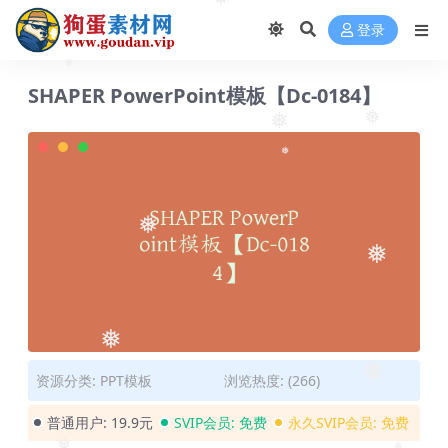
❅
登录
SHAPER PowerPoint模板【Dc-0184】
❅
❅
❅
❅
❅
❅
❅
资源分类:
PPT模板
浏览热度: (266)
❅
普通用户:
19.9元
SVIP会员:
免费
永久SVIP会员:
免费