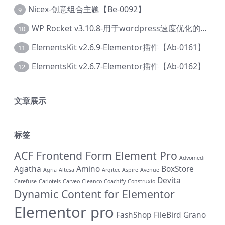
Nicex-创意组合主题【Be-0092】
9
WP Rocket v3.10.8-用于wordpress速度优化的缓存加速插件【Cd-0019】
10
ElementsKit v2.6.9-Elementor插件【Ab-0161】
11
ElementsKit v2.6.7-Elementor插件【Ab-0162】
12
文章展示
标签
ACF Frontend Form Element Pro
Advomedi
Agatha
Amino
BoxStore
Agria
Altesa
Arqitec
Aspire
Avenue
Devita
Carefuse
Cariotels
Carveo
Cleanco
Coachify
Construxio
Dynamic Content for Elementor
Elementor pro
FashShop
FileBird
Grano