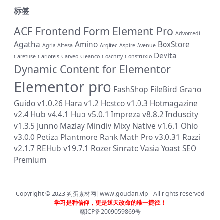
标签
ACF Frontend Form Element Pro
Advomedi
Agatha
Amino
BoxStore
Agria
Altesa
Arqitec
Aspire
Avenue
Devita
Carefuse
Cariotels
Carveo
Cleanco
Coachify
Construxio
Dynamic Content for Elementor
Elementor pro
FashShop
FileBird
Grano
Guido v1.0.26
Hara v1.2
Hostco v1.0.3
Hotmagazine
v2.4
Hub v4.4.1
Hub v5.0.1
Impreza v8.8.2
Induscity
v1.3.5
Junno
Mazlay
Mindiv
Mixy
Native v1.6.1
Ohio
v3.0.0
Petiza
Plantmore
Rank Math Pro v3.0.31
Razzi
v2.1.7
REHub v19.7.1
Rozer
Sinrato
Vasia
Yoast SEO
Premium
Copyright © 2023
狗蛋素材网|www.goudan.vip
- All rights reserved
学习是种信仰，更是逆天改命的唯一捷径！
赣ICP备2009059869号