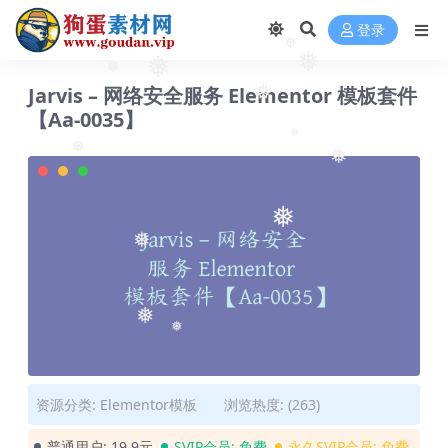
❅
登录
❅
❅
❅
❅
Jarvis – 网络安全服务 Elementor 模板套件
❅
【Aa-0035】
❅
❅
❅
❅
❅
❅
❅
资源分类:
Elementor模板
浏览热度: (263)
普通用户:
19.9元
SVIP会员:
免费
永久SVIP会员:
免费