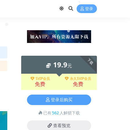
登录
❅
❅
❅
下载
19.9
元
SVIP会员
永久SVIP会员
免费
免费
登录后购买
已有
562
人解锁下载
查看预览