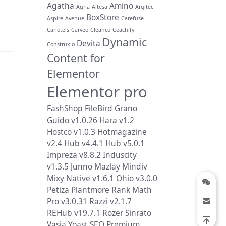
Agatha
Amino
Agria
Altesa
Arqitec
BoxStore
Aspire
Avenue
Carefuse
Cariotels
Carveo
Cleanco
Coachify
Dynamic
Devita
Construxio
Content for
Elementor
Elementor pro
FashShop
FileBird
Grano
Guido v1.0.26
Hara v1.2
Hostco v1.0.3
Hotmagazine
v2.4
Hub v4.4.1
Hub v5.0.1
Impreza v8.8.2
Induscity
v1.3.5
Junno
Mazlay
Mindiv
Mixy
Native v1.6.1
Ohio v3.0.0
Petiza
Plantmore
Rank Math
Pro v3.0.31
Razzi v2.1.7
REHub v19.7.1
Rozer
Sinrato
Vasia
Yoast SEO Premium