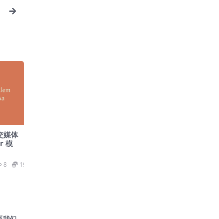
n
社交媒体
r 模
8
19.9
系我们