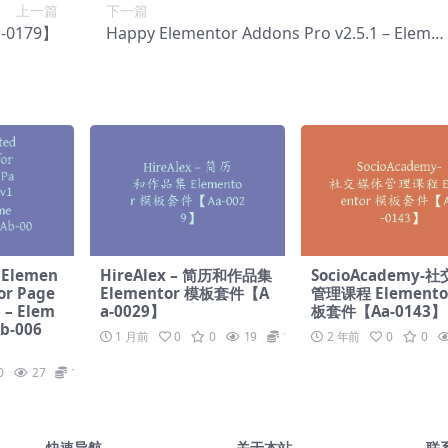
上一篇
下一篇
-0179】
Happy Elementor Addons Pro v2.5.1 – Eleme
tor完整软件包插件【Ab-0040】
 Elemen
HireAlex – 简历和作品集
SocioAcademy-
or Page
Elementor 模板套件【A
管理课程 Elemento
6 – Elem
a-0029】
板套件【Aa-0143】
b-006
1 月前
0
0
19
19.9
2 年前
0
0
0
27
19.9
快速导航
关于本站
联