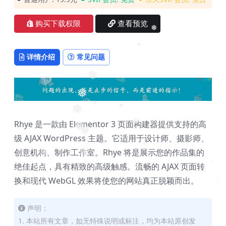
❅
❅
❅
购买下载权限
查看预览
❅
❅
详情介绍
常见问题
❅
❅
❅
❅
❅
Rhye 是一款由 Elementor 3 页面构建器提供支持的高
❅
❅
❅
级 AJAX WordPress 主题。它适用于设计师、摄影师、
创意机构、制作工作室。Rhye 将是展示您的作品集的
❅
❅
❅
绝佳起点，具有精致的高级触感。流畅的 AJAX 页面转
❅
换和现代 WebGL 效果将使您的网站真正脱颖而出。
声明：
1. 本站所有文章，如无特殊说明或标注，均为本站原创发