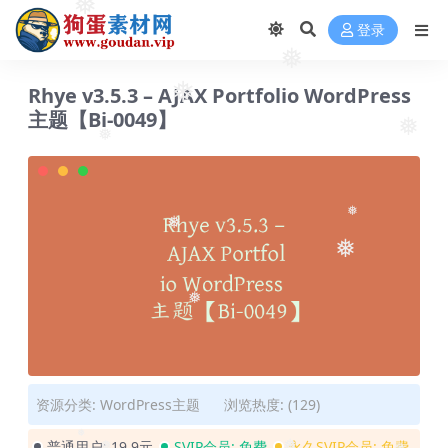
❅
登录
❅
Rhye v3.5.3 – AJAX Portfolio WordPress
❅
主题【Bi-0049】
❅
❅
❅
❅
❅
❅
资源分类:
WordPress主题
浏览热度: (129)
普通用户:
19.9元
SVIP会员:
免费
永久SVIP会员:
免费
❅