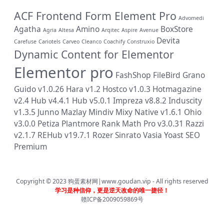
ACF Frontend Form Element Pro
Advomedi
Agatha
Amino
BoxStore
Agria
Altesa
Arqitec
Aspire
Avenue
Devita
Carefuse
Cariotels
Carveo
Cleanco
Coachify
Construxio
Dynamic Content for Elementor
Elementor pro
FashShop
FileBird
Grano
Guido v1.0.26
Hara v1.2
Hostco v1.0.3
Hotmagazine
v2.4
Hub v4.4.1
Hub v5.0.1
Impreza v8.8.2
Induscity
v1.3.5
Junno
Mazlay
Mindiv
Mixy
Native v1.6.1
Ohio
v3.0.0
Petiza
Plantmore
Rank Math Pro v3.0.31
Razzi
v2.1.7
REHub v19.7.1
Rozer
Sinrato
Vasia
Yoast SEO
Premium
Copyright © 2023
狗蛋素材网|www.goudan.vip
- All rights reserved
学习是种信仰，更是逆天改命的唯一捷径！
赣ICP备2009059869号