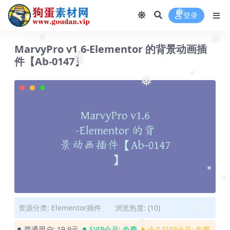
❅
登录
❅
❅
MarvyPro v1.6-Elementor 的背景动画插
件【Ab-0147】
❅
❅
❅
❅
❅
❅
资源分类:
Elementor插件
浏览热度: (10)
❅
❅
❅
普通用户:
19.9元
SVIP会员:
免费
永久SVIP会员:
免费