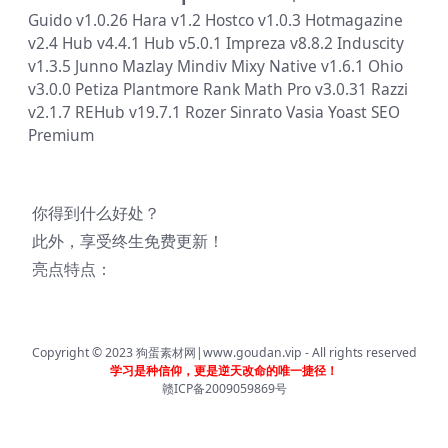
Guido v1.0.26
Hara v1.2
Hostco v1.0.3
Hotmagazine
v2.4
Hub v4.4.1
Hub v5.0.1
Impreza v8.8.2
Induscity
v1.3.5
Junno
Mazlay
Mindiv
Mixy
Native v1.6.1
Ohio
v3.0.0
Petiza
Plantmore
Rank Math Pro v3.0.31
Razzi
v2.1.7
REHub v19.7.1
Rozer
Sinrato
Vasia
Yoast SEO
Premium
你得到什么好处？
此外，享受终生免费更新！
亮点特点：
Copyright © 2023
狗蛋素材网|www.goudan.vip
- All rights reserved
学习是种信仰，更是逆天改命的唯一捷径！
赣ICP备2009059869号