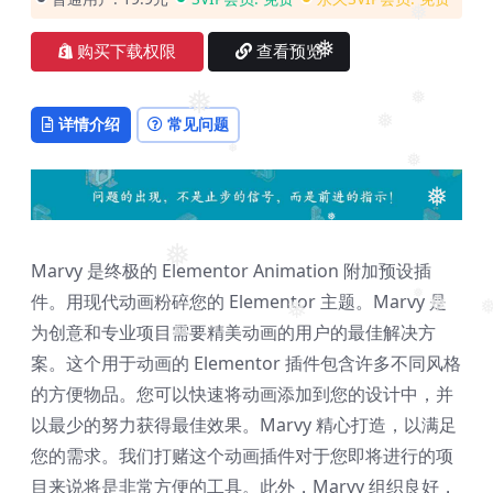
❅
购买下载权限
查看预览
❅
❅
❅
详情介绍
常见问题
❅
❅
❅
❅
❅
❅
Marvy 是终极的 Elementor Animation 附加预设插
件。用现代动画粉碎您的 Elementor 主题。Marvy 是
❅
❅
❅
❅
为创意和专业项目需要精美动画的用户的最佳解决方
❅
案。这个用于动画的 Elementor 插件包含许多不同风格
的方便物品。您可以快速将动画添加到您的设计中，并
以最少的努力获得最佳效果。Marvy 精心打造，以满足
您的需求。我们打赌这个动画插件对于您即将进行的项
目来说将是非常方便的工具。此外，Marvy 组织良好，