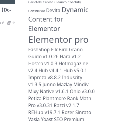
Cariotels
Carveo
Cleanco
Coachify
Dynamic
【Dc-
Devita
Construxio
Content for
6
19.9
Elementor
Elementor pro
FashShop
FileBird
Grano
Guido v1.0.26
Hara v1.2
Hostco v1.0.3
Hotmagazine
v2.4
Hub v4.4.1
Hub v5.0.1
Impreza v8.8.2
Induscity
v1.3.5
Junno
Mazlay
Mindiv
Mixy
Native v1.6.1
Ohio v3.0.0
Petiza
Plantmore
Rank Math
Pro v3.0.31
Razzi v2.1.7
REHub v19.7.1
Rozer
Sinrato
Vasia
Yoast SEO Premium