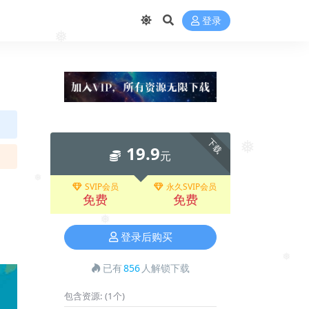
登录
❅
下载
19.9
❅
元
SVIP会员
永久SVIP会员
❅
免费
免费
❅
登录后购买
已有
856
人解锁下载
❅
包含资源:
(1个)