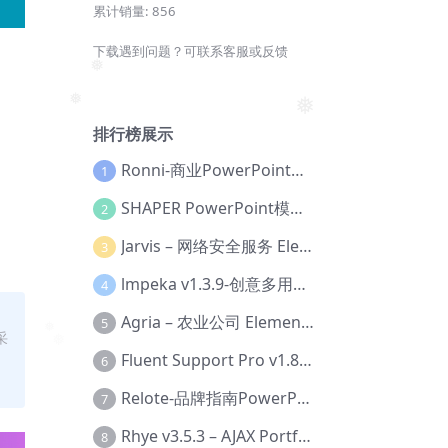
累计销量:
856
下载遇到问题？可联系客服或反馈
❅
❅
❅
排行榜展示
Ronni-商业PowerPoint模板【Dc-0077】
1
SHAPER PowerPoint模板【Dc-0184】
2
Jarvis – 网络安全服务 Elementor 模板套件【Aa-0035】
3
lmpeka v1.3.9-创意多用途 WordPress 主题【Be-0064】
4
Agria – 农业公司 Elementor Pro 模板套件【Aa-0003】
5
采
❅
Fluent Support Pro v1.8.1 – WordPress 支持票务系统【Cc-0041】
6
Relote-品牌指南PowerPoint模板【Dc-0076】
7
Rhye v3.5.3 – AJAX Portfolio WordPress 主题【Bi-0049】
8