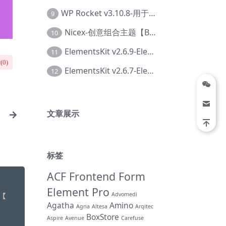
WP Rocket v3.10.8-用于wordpress速度优化的缓存加速插件【Cd-0019】
9
Nicex-创意组合主题【Be-0092】
10
ElementsKit v2.6.9-Elementor插件【Ab-0161】
11
(
0
)
ElementsKit v2.6.7-Elementor插件【Ab-0162】
12
文章展示
册
标签
ACF Frontend Form
Element Pro
Advomedi
Agatha
Amino
Agria
Altesa
Arqitec
BoxStore
Aspire
Avenue
Carefuse