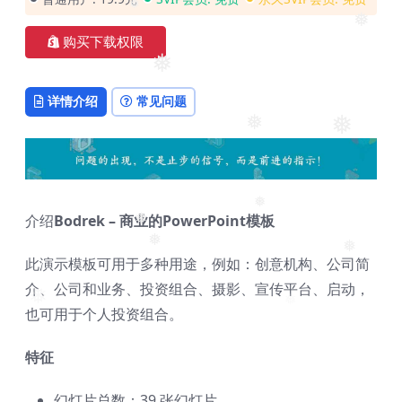
❅
❅
❅
❅
❅
购买下载权限
❅
详情介绍
常见问题
❅
❅
❅
介绍
Bodrek – 商业的PowerPoint模板
❅
❅
❅
此演示模板可用于多种用途，例如：创意机构、公司简
❅
介、公司和业务、投资组合、摄影、宣传平台、启动，
❅
❅
也可用于个人投资组合。
特征
幻灯片总数：39 张幻灯片