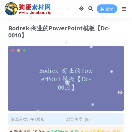
❅
登录
❅
❅
❅
❅
Bodrek-商业的PowerPoint模板【Dc-
0010】
❅
❅
❅
❅
❅
❅
❅
❅
资源分类:
PPT模板
浏览热度: (9)
❅
❅
普通用户:
19.9元
SVIP会员:
免费
永久SVIP会员:
免费