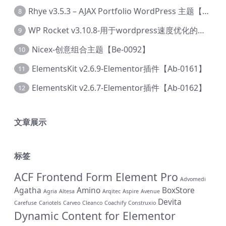
Rhye v3.5.3 – AJAX Portfolio WordPress 主题【Bi-0049】
8
WP Rocket v3.10.8-用于wordpress速度优化的缓存加速插件【Cd-0019】
9
Nicex-创意组合主题【Be-0092】
10
ElementsKit v2.6.9-Elementor插件【Ab-0161】
11
ElementsKit v2.6.7-Elementor插件【Ab-0162】
12
文章展示
标签
ACF Frontend Form Element Pro
Advomedi
Agatha
Amino
BoxStore
Agria
Altesa
Arqitec
Aspire
Avenue
Devita
Carefuse
Cariotels
Carveo
Cleanco
Coachify
Construxio
Dynamic Content for Elementor