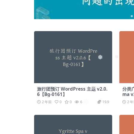
❅
❅
❅
旅行团预订 WordPress 主题 v2.0.
分类广告
6【Bg-0161】
ma v
❅
2 年前
0
0
6
19.9
2 