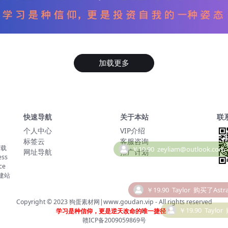
加载更多
快速导航
关于本站
联
个人中心
VIP介绍
标签云
客服咨询
下载
网址导航
推广计划
ss
ce
￥19.90
Taylor
购买了Astra
建站
￥19.90
Taylor
Copyright © 2023
狗蛋素材网|www.goudan.vip
- All rights reserved
学习是种信仰，更是逆天改命的唯一捷径！
赣ICP备2009059869号