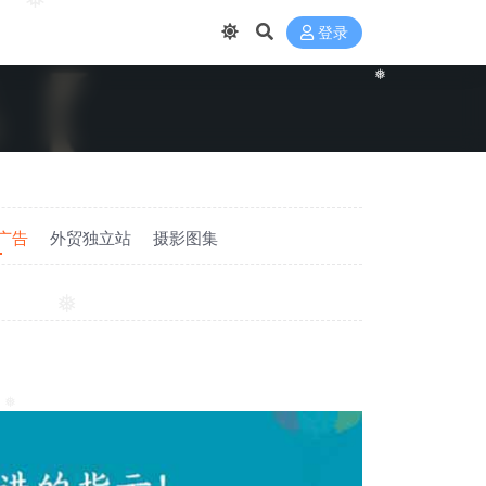
❅
❅
❅
登录
❅
广告
外贸独立站
摄影图集
❅