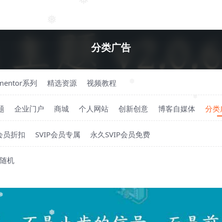
❅
❅
分类广告
ementor系列
精选资源
视频教程
❅
题
企业门户
商城
个人网站
创新创意
博客自媒体
分类
❅
P会员折扣
SVIP会员专属
永久SVIP会员免费
随机
❅