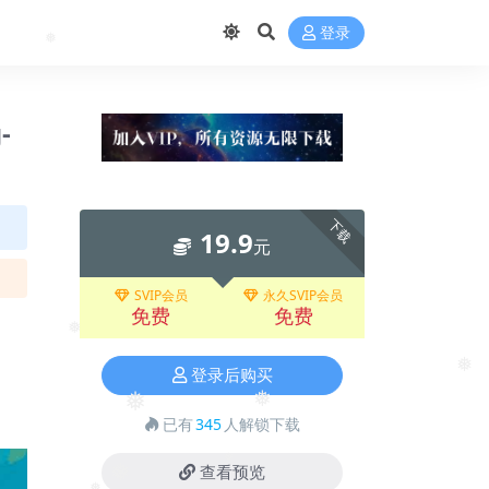
❅
登录
❅
-
下载
19.9
元
SVIP会员
永久SVIP会员
免费
免费
❅
登录后购买
❅
❅
❅
已有
345
人解锁下载
查看预览