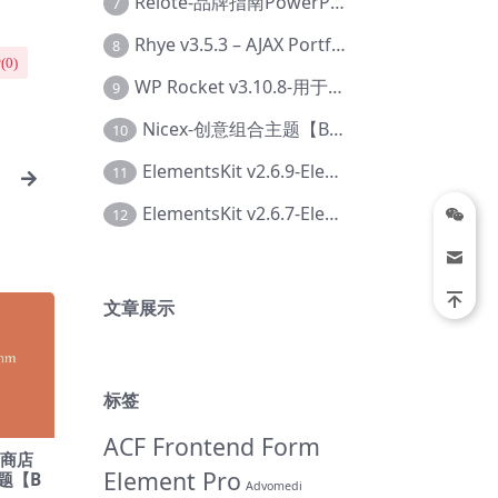
Relote-品牌指南PowerPoint模板【Dc-0076】
7
Rhye v3.5.3 – AJAX Portfolio WordPress 主题【Bi-0049】
8
(
0
)
WP Rocket v3.10.8-用于wordpress速度优化的缓存加速插件【Cd-0019】
9
Nicex-创意组合主题【Be-0092】
10
ElementsKit v2.6.9-Elementor插件【Ab-0161】
11
d
ElementsKit v2.6.7-Elementor插件【Ab-0162】
12
文章展示
标签
ACF Frontend Form
电子商店
Element Pro
主题【B
Advomedi