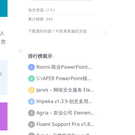
❅
❅
❅
包含资源:
(1个)
累计销量:
345
下载遇到问题？可联系客服或反馈
意人
❅
❅
，您
❅
排行榜展示
❅
Ronni-商业PowerPoint模板【Dc-0077】
1
采
SHAPER PowerPoint模板【Dc-0184】
2
❅
Jarvis – 网络安全服务 Elementor 模板套件【Aa-0035】
3
lmpeka v1.3.9-创意多用途 WordPress 主题【Be-0064】
4
Agria – 农业公司 Elementor Pro 模板套件【Aa-0003】
5
Fluent Support Pro v1.8.1 – WordPress 支持票务系统【Cc-0041】
6