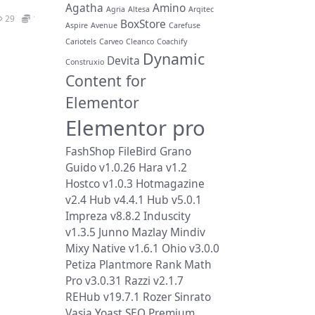
Agatha
Amino
Agria
Altesa
Arqitec
29
19.9
BoxStore
Aspire
Avenue
Carefuse
Cariotels
Carveo
Cleanco
Coachify
Dynamic
Devita
Construxio
Content for
Elementor
Elementor pro
FashShop
FileBird
Grano
Guido v1.0.26
Hara v1.2
Hostco v1.0.3
Hotmagazine
v2.4
Hub v4.4.1
Hub v5.0.1
Impreza v8.8.2
Induscity
v1.3.5
Junno
Mazlay
Mindiv
Mixy
Native v1.6.1
Ohio v3.0.0
Petiza
Plantmore
Rank Math
Pro v3.0.31
Razzi v2.1.7
REHub v19.7.1
Rozer
Sinrato
Vasia
Yoast SEO Premium