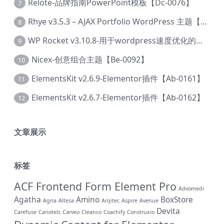
Relote-品牌指南PowerPoint模板【Dc-0076】
7
Rhye v3.5.3 – AJAX Portfolio WordPress 主题【Bi-0049】
8
WP Rocket v3.10.8-用于wordpress速度优化的缓存加速插件【Cd-0019】
9
Nicex-创意组合主题【Be-0092】
10
ElementsKit v2.6.9-Elementor插件【Ab-0161】
11
ElementsKit v2.6.7-Elementor插件【Ab-0162】
12
文章展示
标签
ACF Frontend Form Element Pro
Advomedi
Agatha
Amino
BoxStore
Agria
Altesa
Arqitec
Aspire
Avenue
Devita
Carefuse
Cariotels
Carveo
Cleanco
Coachify
Construxio