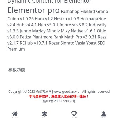
Dynamic Content for Elementor
Elementor pro
FashShop
FileBird
Grano
Guido v1.0.26
Hara v1.2
Hostco v1.0.3
Hotmagazine
v2.4
Hub v4.4.1
Hub v5.0.1
Impreza v8.8.2
Induscity
v1.3.5
Junno
Mazlay
Mindiv
Mixy
Native v1.6.1
Ohio
v3.0.0
Petiza
Plantmore
Rank Math Pro v3.0.31
Razzi
v2.1.7
REHub v19.7.1
Rozer
Sinrato
Vasia
Yoast SEO
Premium
模板功能
Copyright © 2023
狗蛋素材网|www.goudan.vip
- All rights reserved
学习是种信仰，更是逆天改命的唯一捷径！
赣ICP备2009059869号