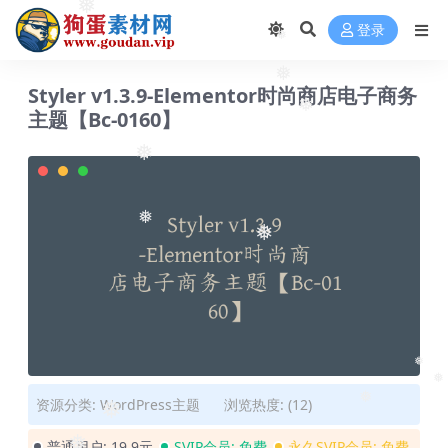
❅
登录
❅
❅
Styler v1.3.9-Elementor时尚商店电子商务
❅
主题【Bc-0160】
❅
❅
❅
❅
❅
资源分类:
WordPress主题
浏览热度: (12)
❅
❅
普通用户:
19.9元
SVIP会员:
免费
永久SVIP会员:
免费