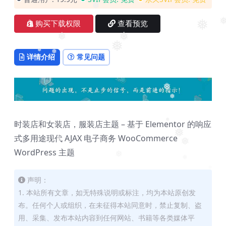
❅
❅
购买下载权限
查看预览
❅
❅
❅
❅
详情介绍
常见问题
❅
❅
❅
❅
时装店和女装店，服装店主题 – 基于 Elementor 的响应
❅
❅
式多用途现代 AJAX 电子商务 WooCommerce
❅
❅
WordPress 主题
❅
❅
❅
声明：
1. 本站所有文章，如无特殊说明或标注，均为本站原创发
布。任何个人或组织，在未征得本站同意时，禁止复制、盗
用、采集、发布本站内容到任何网站、书籍等各类媒体平