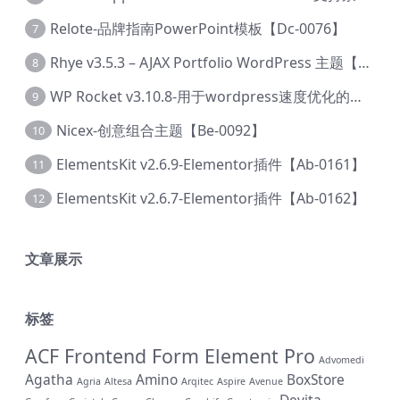
Relote-品牌指南PowerPoint模板【Dc-0076】
7
Rhye v3.5.3 – AJAX Portfolio WordPress 主题【Bi-0049】
8
WP Rocket v3.10.8-用于wordpress速度优化的缓存加速插件【Cd-0019】
9
Nicex-创意组合主题【Be-0092】
10
ElementsKit v2.6.9-Elementor插件【Ab-0161】
11
ElementsKit v2.6.7-Elementor插件【Ab-0162】
12
文章展示
标签
ACF Frontend Form Element Pro
Advomedi
Agatha
Amino
BoxStore
Agria
Altesa
Arqitec
Aspire
Avenue