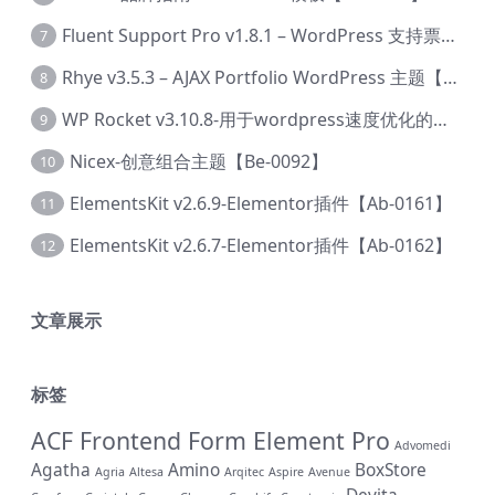
Fluent Support Pro v1.8.1 – WordPress 支持票务系统【Cc-0041】
7
Rhye v3.5.3 – AJAX Portfolio WordPress 主题【Bi-0049】
8
WP Rocket v3.10.8-用于wordpress速度优化的缓存加速插件【Cd-0019】
9
Nicex-创意组合主题【Be-0092】
10
ElementsKit v2.6.9-Elementor插件【Ab-0161】
11
ElementsKit v2.6.7-Elementor插件【Ab-0162】
12
文章展示
标签
ACF Frontend Form Element Pro
Advomedi
Agatha
Amino
BoxStore
Agria
Altesa
Arqitec
Aspire
Avenue