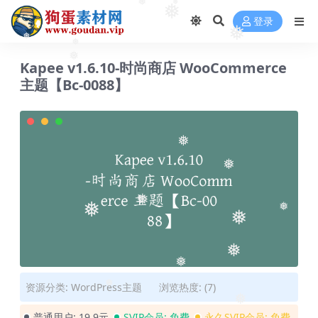
❅
❅
❅
登录
❅
❅
❅
❅
Kapee v1.6.10-时尚商店 WooCommerce
主题【Bc-0088】
❅
❅
❅
❅
❅
❅
❅
❅
资源分类:
WordPress主题
浏览热度: (7)
❅
❅
普通用户:
19.9元
SVIP会员:
免费
永久SVIP会员:
免费