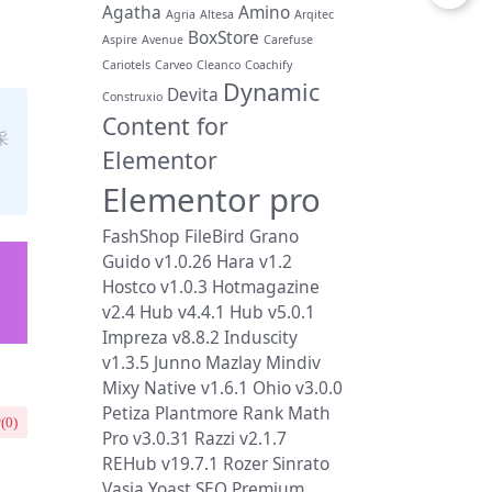
Agatha
Amino
Agria
Altesa
Arqitec
BoxStore
Aspire
Avenue
Carefuse
Cariotels
Carveo
Cleanco
Coachify
Dynamic
Devita
Construxio
Content for
采
Elementor
Elementor pro
FashShop
FileBird
Grano
Guido v1.0.26
Hara v1.2
Hostco v1.0.3
Hotmagazine
v2.4
Hub v4.4.1
Hub v5.0.1
Impreza v8.8.2
Induscity
v1.3.5
Junno
Mazlay
Mindiv
Mixy
Native v1.6.1
Ohio v3.0.0
Petiza
Plantmore
Rank Math
(
0
)
Pro v3.0.31
Razzi v2.1.7
REHub v19.7.1
Rozer
Sinrato
Vasia
Yoast SEO Premium