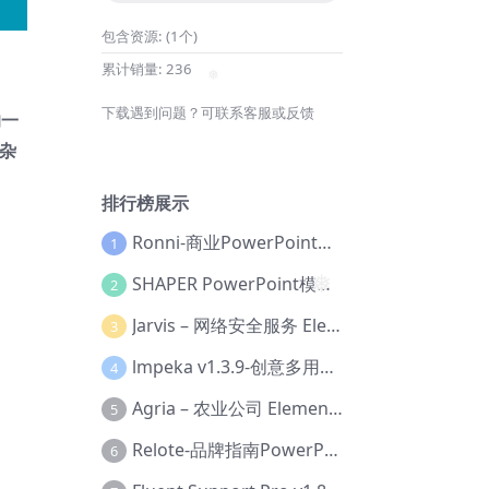
❅
包含资源:
(1个)
累计销量:
236
❅
下载遇到问题？可联系客服或反馈
的一
杂
排行榜展示
Ronni-商业PowerPoint模板【Dc-0077】
1
SHAPER PowerPoint模板【Dc-0184】
2
❅
Jarvis – 网络安全服务 Elementor 模板套件【Aa-0035】
3
lmpeka v1.3.9-创意多用途 WordPress 主题【Be-0064】
4
Agria – 农业公司 Elementor Pro 模板套件【Aa-0003】
5
Relote-品牌指南PowerPoint模板【Dc-0076】
6