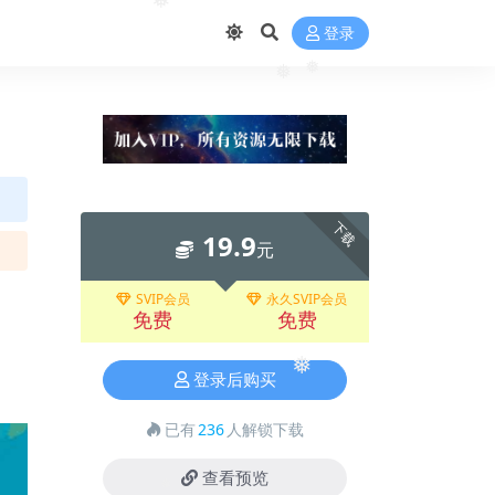
❅
登录
❅
❅
下载
19.9
元
SVIP会员
永久SVIP会员
免费
免费
登录后购买
❅
已有
236
人解锁下载
查看预览