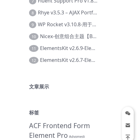
Fluent Support Pro v1.8.1 – WordPress 支持票务系统【Cc-0041】
7
Rhye v3.5.3 – AJAX Portfolio WordPress 主题【Bi-0049】
8
WP Rocket v3.10.8-用于wordpress速度优化的缓存加速插件【Cd-0019】
9
Nicex-创意组合主题【Be-0092】
10
ElementsKit v2.6.9-Elementor插件【Ab-0161】
11
ElementsKit v2.6.7-Elementor插件【Ab-0162】
12
文章展示
标签
ACF Frontend Form
Element Pro
Advomedi