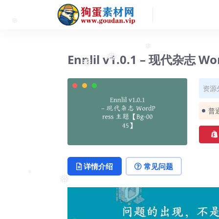
❅
Ennlil v1.0.1 – 现代杂志 
❅
❅
❅
资源
普
详情介绍
常见问题
❅
❅