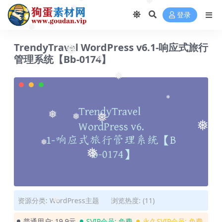
❅
❅
❅
❅
登录
❅
❅
TrendyTravel WordPress v6.1-响应式旅行
❅
管理系统【Bb-0174】
❅
❅
❅
❅
❅
❅
❅
❅
❅
资源分类:
WordPress主题
浏览热度: (11)
❅
普通用户:
19.9元
SVIP会员:
免费
永久SVIP会员:
免费