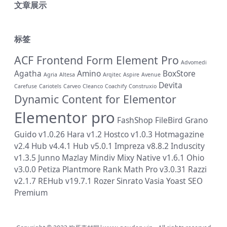
文章展示
标签
ACF Frontend Form Element Pro
Advomedi
Agatha
Amino
BoxStore
Agria
Altesa
Arqitec
Aspire
Avenue
Devita
Carefuse
Cariotels
Carveo
Cleanco
Coachify
Construxio
Dynamic Content for Elementor
Elementor pro
FashShop
FileBird
Grano
Guido v1.0.26
Hara v1.2
Hostco v1.0.3
Hotmagazine
v2.4
Hub v4.4.1
Hub v5.0.1
Impreza v8.8.2
Induscity
v1.3.5
Junno
Mazlay
Mindiv
Mixy
Native v1.6.1
Ohio
v3.0.0
Petiza
Plantmore
Rank Math Pro v3.0.31
Razzi
v2.1.7
REHub v19.7.1
Rozer
Sinrato
Vasia
Yoast SEO
Premium