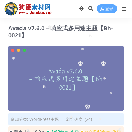
❅
登录
Avada v7.6.0 – 响应式多用途主题【Bh-
0021】
❅
❅
❅
❅
❅
❅
❅
❅
❅
❅
资源分类:
WordPress主题
浏览热度: (24)
普通用户:
19.9元
SVIP会员:
免费
永久SVIP会员:
免费