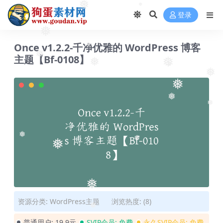
❅
❅
登录
❅
❅
❅
Once v1.2.2-千净优雅的 WordPress 博客
❅
主题【Bf-0108】
❅
❅
❅
❅
❅
❅
❅
❅
❅
❅
❅
❅
❅
资源分类:
WordPress主题
浏览热度: (8)
普通用户:
19.9元
SVIP会员:
免费
永久SVIP会员:
免费