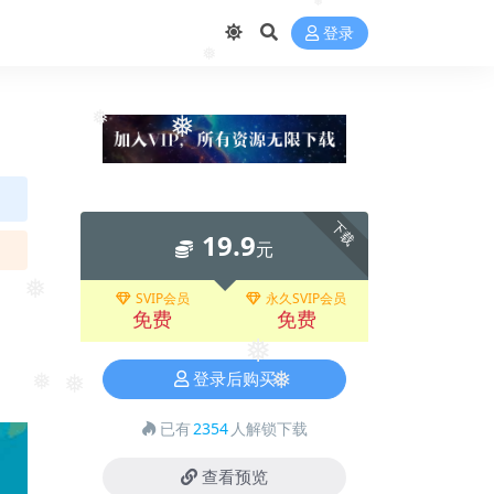
登录
❅
❅
❅
❅
下载
19.9
元
SVIP会员
永久SVIP会员
❅
免费
免费
❅
登录后购买
❅
❅
❅
已有
2354
人解锁下载
查看预览