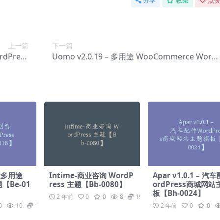
分享
收藏
点赞
上一篇
下一篇
rdPress
Uomo v2.0.19 – 多用途 WooCommerce Word
-0145】
ress 主题【Bg-0147】
创意多用途
Intime-商业咨询 WordP
Apar v1.0.1 – 
题【Be-01
ress 主题【Bb-0080】
ordPress商城网
板【Bh-0024】
2 年前
0
0
8
19.9
0
10
19.9
2 年前
0
0