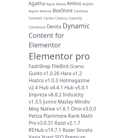
Agatha
Amino
Agria
Altesa
Arqitec
BoxStore
Aspire
Avenue
Carefuse
Cariotels
Carveo
Cleanco
Coachify
Dynamic
Devita
Construxio
Content for
Elementor
Elementor pro
FashShop
FileBird
Grano
Guido v1.0.26
Hara v1.2
Hostco v1.0.3
Hotmagazine
v2.4
Hub v4.4.1
Hub v5.0.1
Impreza v8.8.2
Induscity
v1.3.5
Junno
Mazlay
Mindiv
Mixy
Native v1.6.1
Ohio v3.0.0
Petiza
Plantmore
Rank Math
Pro v3.0.31
Razzi v2.1.7
REHub v19.7.1
Rozer
Sinrato
Vasia
Yoast SEO Premium