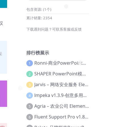
包含资源:
(1个)
❅
累计销量:
2354
叹
下载遇到问题？可联系客服或反馈
排行榜展示
采
Ronni-商业PowerPoint模板【Dc-0077】
1
❅
SHAPER PowerPoint模板【Dc-0184】
2
Jarvis – 网络安全服务 Elementor 模板套件【Aa-0035】
3
❅
lmpeka v1.3.9-创意多用途 WordPress 主题【Be-0064】
4
Agria – 农业公司 Elementor Pro 模板套件【Aa-0003】
5
Fluent Support Pro v1.8.1 – WordPress 支持票务系统【Cc-0041】
6