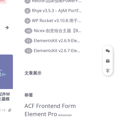
Relote-品牌指南PowerPoint模板【Dc-0076】
(
0
)
7
Rhye v3.5.3 – AJAX Portfolio WordPress 主题【Bi-0049】
8
WP Rocket v3.10.8-用于wordpress速度优化的缓存加速插件【Cd-0019】
9
P
Nicex-创意组合主题【Be-0092】
10
ElementsKit v2.6.9-Elementor插件【Ab-0161】
11
ElementsKit v2.6.7-Elementor插件【Ab-0162】
12
文章展示
汽车配件W
标签
站主题模
ACF Frontend Form
16
19.9
Element Pro
Advomedi