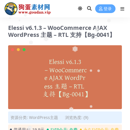
❅
登录
❅
❅
❅
❅
❅
Elessi v6.1.3 – WooCommerce AJAX
❅
❅
WordPress 主题 – RTL 支持【Bg-0041】
❅
❅
❅
❅
❅
❅
❅
❅
资源分类:
WordPress主题
浏览热度: (9)
普通用户:
19.9元
SVIP会员:
免费
永久SVIP会员:
免费