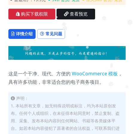
❅
购买下载权限
查看预览
❅
❅
❅
❅
❅
详情介绍
常见问题
❅
❅
❅
❅
这是一个干净、现代、方便的
WooCommerce 模板
，
❅
具有许多功能，非常适合您的电子商务项目。
❅
❅
声明：
1. 本站所有文章，如无特殊说明或标注，均为本站原创发
布。任何个人或组织，在未征得本站同意时，禁止复制、盗
用、采集、发布本站内容到任何网站、书籍等各类媒体平
台。如若本站内容侵犯了原著者的合法权益，可联系我们进