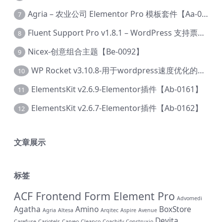
Agria – 农业公司 Elementor Pro 模板套件【Aa-0003】
7
Fluent Support Pro v1.8.1 – WordPress 支持票务系统【Cc-0041】
8
Nicex-创意组合主题【Be-0092】
9
WP Rocket v3.10.8-用于wordpress速度优化的缓存加速插件【Cd-0019】
10
ElementsKit v2.6.9-Elementor插件【Ab-0161】
11
ElementsKit v2.6.7-Elementor插件【Ab-0162】
12
文章展示
标签
ACF Frontend Form Element Pro
Advomedi
Agatha
Amino
BoxStore
Agria
Altesa
Arqitec
Aspire
Avenue
Devita
Carefuse
Cariotels
Carveo
Cleanco
Coachify
Construxio