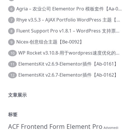
Agria – 农业公司 Elementor Pro 模板套件【Aa-0003】
6
Rhye v3.5.3 – AJAX Portfolio WordPress 主题【Bi-0049】
7
Fluent Support Pro v1.8.1 – WordPress 支持票务系统【Cc-0041】
8
Nicex-创意组合主题【Be-0092】
9
WP Rocket v3.10.8-用于wordpress速度优化的缓存加速插件【Cd-0019】
10
ElementsKit v2.6.9-Elementor插件【Ab-0161】
11
ElementsKit v2.6.7-Elementor插件【Ab-0162】
12
文章展示
标签
ACF Frontend Form Element Pro
Advomedi