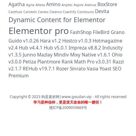
Agatha
Amino
BoxStore
Agria
Altesa
Arqitec
Aspire
Avenue
Devita
Carefuse
Cariotels
Carveo
Cleanco
Coachify
Construxio
Dynamic Content for Elementor
Elementor pro
FashShop
FileBird
Grano
Guido v1.0.26
Hara v1.2
Hostco v1.0.3
Hotmagazine
v2.4
Hub v4.4.1
Hub v5.0.1
Impreza v8.8.2
Induscity
v1.3.5
Junno
Mazlay
Mindiv
Mixy
Native v1.6.1
Ohio
v3.0.0
Petiza
Plantmore
Rank Math Pro v3.0.31
Razzi
v2.1.7
REHub v19.7.1
Rozer
Sinrato
Vasia
Yoast SEO
Premium
Copyright © 2023
狗蛋素材网|www.goudan.vip
- All rights reserved
学习是种信仰，更是逆天改命的唯一捷径！
赣ICP备2009059869号