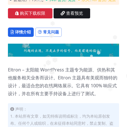
❅
❅
❅
购买下载权限
查看预览
❅
详情介绍
常见问题
❅
❅
❅
❅
❅
❅
❅
❅
Eltron – 太阳能 WordPress 主题专为能源、供热和其
❅
他服务相关业务而设计。Eltron 主题具有美观而独特的
设计，最适合您的在线网络展示。它具有 100% 响应式
❅
❅
设计，并在所有主要手持设备上进行了测试。
声明：
1. 本站所有文章，如无特殊说明或标注，均为本站原创发
布。任何个人或组织，在未征得本站同意时，禁止复制、盗