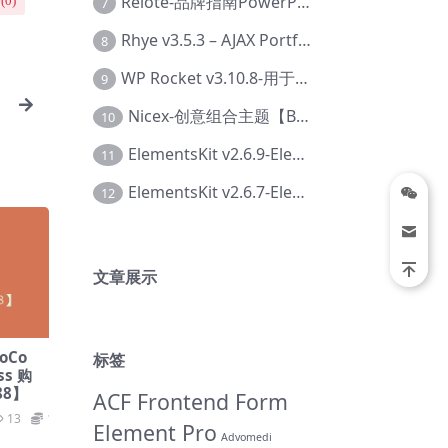
Relote-品牌指南PowerPoint模板【Dc-0076】
(
0
)
7
Rhye v3.5.3 – AJAX Portfolio WordPress 主题【Bi-0049】
8
WP Rocket v3.10.8-用于wordpress速度优化的缓存加速插件【Cd-0019】
9
Nicex-创意组合主题【Be-0092】
10
ElementsKit v2.6.9-Elementor插件【Ab-0161】
11
ElementsKit v2.6.7-Elementor插件【Ab-0162】
12
文章展示
ooCo
标签
ss 购
88】
ACF Frontend Form
13
19.9
Element Pro
Advomedi