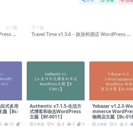
分享
收藏
点赞
上一篇
下一篇
ress 主
Travel Time v1.3.6 – 旅游和酒店 WordPress 主
-0142】
题【Bg-0144】
1-响应式多用
Authentic v7.1.5-生活方
Yobazar v1.2.3-W
 主题【Bc-
式博客和杂志WordPress
mmerce WordPre
主题【Bf-0011】
物商店主题【Bc-01
0
15
19.9
2 年前
0
0
7
19.9
2 年前
0
0