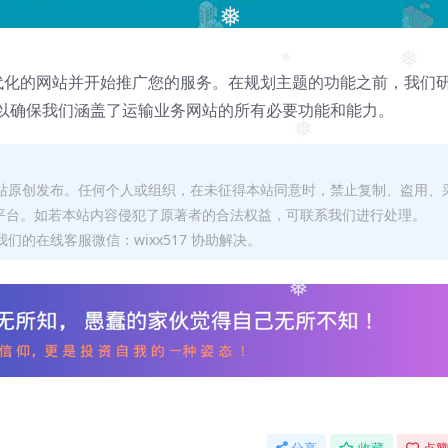
❅
❅
❅
一个现代化的网站并开始推广您的服务。在规划主题的功能之前，我们
以确保我们涵盖了运输业务网站的所有必要功能和能力。
❅
本站原创发布。任何个人或组织，在未征得本站同意时，禁止复制、盗用、
平台。如若本站内容侵犯了原著者的合法权益，可联系我们进行处理。
们的在线客服微信：wixx517 协助解决。
❅
❅