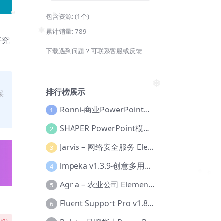
包含资源:
(1个)
❅
❅
累计销量:
789
❅
研究
下载遇到问题？可联系客服或反馈
❅
排行榜展示
采
Ronni-商业PowerPoint模板【Dc-0077】
1
SHAPER PowerPoint模板【Dc-0184】
2
Jarvis – 网络安全服务 Elementor 模板套件【Aa-0035】
3
lmpeka v1.3.9-创意多用途 WordPress 主题【Be-0064】
4
Agria – 农业公司 Elementor Pro 模板套件【Aa-0003】
5
Fluent Support Pro v1.8.1 – WordPress 支持票务系统【Cc-0041】
6