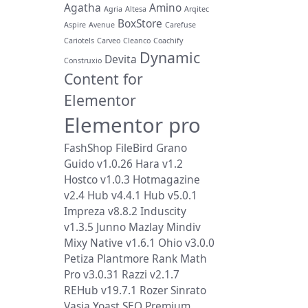
Agatha
Amino
Agria
Altesa
Arqitec
BoxStore
Aspire
Avenue
Carefuse
Cariotels
Carveo
Cleanco
Coachify
Dynamic
Devita
Construxio
Content for
Elementor
Elementor pro
FashShop
FileBird
Grano
Guido v1.0.26
Hara v1.2
Hostco v1.0.3
Hotmagazine
v2.4
Hub v4.4.1
Hub v5.0.1
Impreza v8.8.2
Induscity
v1.3.5
Junno
Mazlay
Mindiv
Mixy
Native v1.6.1
Ohio v3.0.0
Petiza
Plantmore
Rank Math
Pro v3.0.31
Razzi v2.1.7
REHub v19.7.1
Rozer
Sinrato
Vasia
Yoast SEO Premium