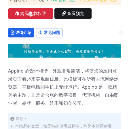
❅
购买下载权限
查看预览
❅
详情介绍
常见问题
❅
❅
❅
❅
❅
❅
❅
Appino 的设计和谐，外观非常简洁，将使您的应用登
❅
录页面看起来美观而优雅。此模板可在所有主流网络浏
❅
览器、平板电脑和手机上无缝运行。Appino 是一款精
❅
美的主题，非常适合您的数字项目、代理机构、自由职
❅
❅
❅
业者、品牌、服务、娱乐和初创公司。
声明：
1. 本站所有文章，如无特殊说明或标注，均为本站原创发