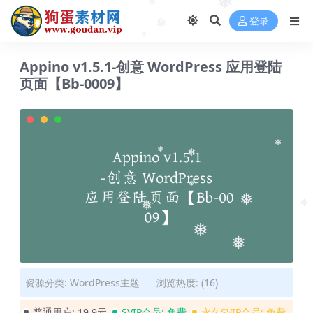
❅
❅
登录
❅
❅
Appino v1.5.1-创意 WordPress 应用登陆
页面【Bb-0009】
❅
❅
❅
❅
❅
❅
❅
❅
❅
资源分类:
WordPress主题
浏览热度: (16)
❅
普通用户:
19.9元
SVIP会员:
免费
永久SVIP会员:
免费