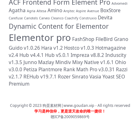
ACF Frontend Form Element Pro
Advomedi
Agatha
Amino
BoxStore
Agria
Altesa
Arqitec
Aspire
Avenue
Devita
Carefuse
Cariotels
Carveo
Cleanco
Coachify
Construxio
Dynamic Content for Elementor
Elementor pro
FashShop
FileBird
Grano
Guido v1.0.26
Hara v1.2
Hostco v1.0.3
Hotmagazine
v2.4
Hub v4.4.1
Hub v5.0.1
Impreza v8.8.2
Induscity
v1.3.5
Junno
Mazlay
Mindiv
Mixy
Native v1.6.1
Ohio
v3.0.0
Petiza
Plantmore
Rank Math Pro v3.0.31
Razzi
v2.1.7
REHub v19.7.1
Rozer
Sinrato
Vasia
Yoast SEO
Premium
Copyright © 2023
狗蛋素材网|www.goudan.vip
- All rights reserved
学习是种信仰，更是逆天改命的唯一捷径！
赣ICP备2009059869号