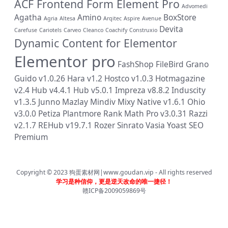
ACF Frontend Form Element Pro
Advomedi
Agatha
Amino
BoxStore
Agria
Altesa
Arqitec
Aspire
Avenue
Devita
Carefuse
Cariotels
Carveo
Cleanco
Coachify
Construxio
Dynamic Content for Elementor
Elementor pro
FashShop
FileBird
Grano
Guido v1.0.26
Hara v1.2
Hostco v1.0.3
Hotmagazine
v2.4
Hub v4.4.1
Hub v5.0.1
Impreza v8.8.2
Induscity
v1.3.5
Junno
Mazlay
Mindiv
Mixy
Native v1.6.1
Ohio
v3.0.0
Petiza
Plantmore
Rank Math Pro v3.0.31
Razzi
v2.1.7
REHub v19.7.1
Rozer
Sinrato
Vasia
Yoast SEO
Premium
Copyright © 2023
狗蛋素材网|www.goudan.vip
- All rights reserved
学习是种信仰，更是逆天改命的唯一捷径！
赣ICP备2009059869号