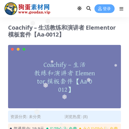
❅
❅
登录
❅
❅
Coachify – 生活教练和演讲者 Elementor
模板套件【Aa-0012】
❅
❅
❅
❅
❅
❅
资源分类:
未分类
浏览热度: (8)
❅
普通用户:
19.9元
SVIP会员:
免费
永久SVIP会员:
免费