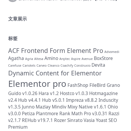
文章展示
标签
ACF Frontend Form Element Pro
Advomedi
Agatha
Amino
BoxStore
Agria
Altesa
Arqitec
Aspire
Avenue
Devita
Carefuse
Cariotels
Carveo
Cleanco
Coachify
Construxio
Dynamic Content for Elementor
Elementor pro
FashShop
FileBird
Grano
Guido v1.0.26
Hara v1.2
Hostco v1.0.3
Hotmagazine
v2.4
Hub v4.4.1
Hub v5.0.1
Impreza v8.8.2
Induscity
v1.3.5
Junno
Mazlay
Mindiv
Mixy
Native v1.6.1
Ohio
v3.0.0
Petiza
Plantmore
Rank Math Pro v3.0.31
Razzi
v2.1.7
REHub v19.7.1
Rozer
Sinrato
Vasia
Yoast SEO
Premium