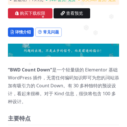
❅
❅
❅
❅
购买下载权限
查看预览
❅
❅
❅
详情介绍
常见问题
❅
❅
“BWD Count Down”
是一个轻量级的 Elementor 基础
WordPress 插件，无需任何编码知识即可为您的网站添
❅
❅
加有吸引力的 Count Down。有 30 多种独特的预设设
计，看起来很棒。对于 Kind 信息，很快将包含 100 多
❅
❅
❅
❅
❅
❅
❅
种设计。
主要特点