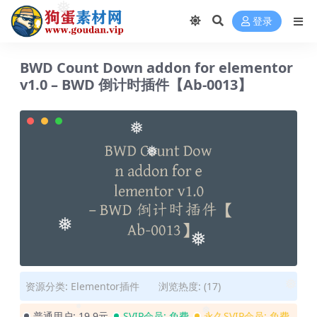
❅
❅
❅
登录
BWD Count Down addon for elementor
v1.0 – BWD 倒计时插件【Ab-0013】
❅
❅
❅
❅
资源分类:
Elementor插件
浏览热度: (17)
❅
普通用户:
19.9元
SVIP会员:
免费
永久SVIP会员:
免费
❅