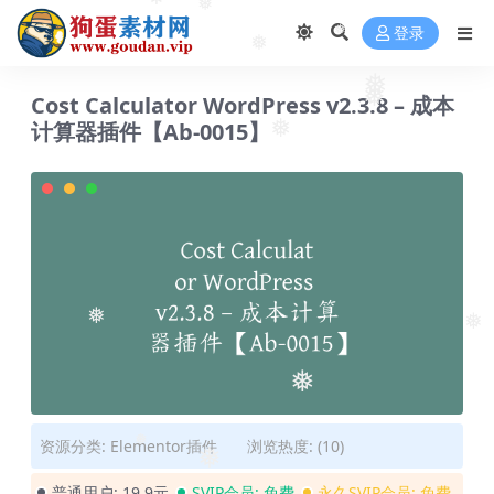
❅
❅
❅
登录
❅
❅
❅
Cost Calculator WordPress v2.3.8 – 成本
❅
计算器插件【Ab-0015】
❅
❅
❅
❅
资源分类:
Elementor插件
浏览热度: (10)
❅
❅
普通用户:
19.9元
SVIP会员:
免费
永久SVIP会员:
免费