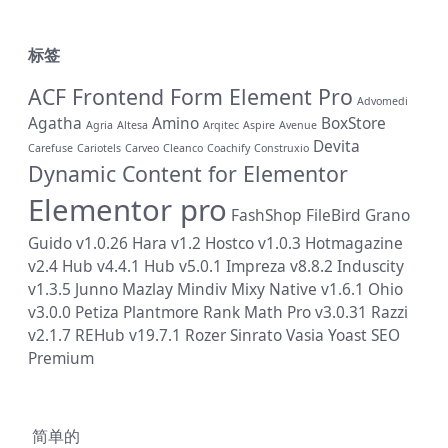
标签
ACF Frontend Form Element Pro
Advomedi
Agatha
Amino
BoxStore
Agria
Altesa
Arqitec
Aspire
Avenue
Devita
Carefuse
Cariotels
Carveo
Cleanco
Coachify
Construxio
Dynamic Content for Elementor
Elementor pro
FashShop
FileBird
Grano
Guido v1.0.26
Hara v1.2
Hostco v1.0.3
Hotmagazine
v2.4
Hub v4.4.1
Hub v5.0.1
Impreza v8.8.2
Induscity
v1.3.5
Junno
Mazlay
Mindiv
Mixy
Native v1.6.1
Ohio
v3.0.0
Petiza
Plantmore
Rank Math Pro v3.0.31
Razzi
v2.1.7
REHub v19.7.1
Rozer
Sinrato
Vasia
Yoast SEO
Premium
简单的