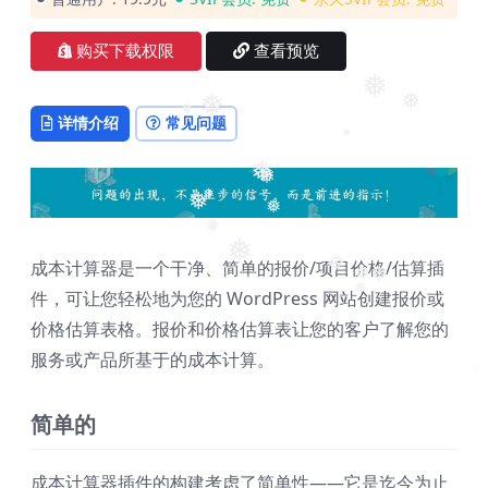
购买下载权限
查看预览
❅
❅
❅
详情介绍
常见问题
❅
❅
❅
❅
❅
❅
❅
❅
❅
成本计算器是一个干净、简单的报价/项目价格/估算插
❅
❅
❅
件，可让您轻松地为您的 WordPress 网站创建报价或
❅
价格估算表格。报价和价格估算表让您的客户了解您的
服务或产品所基于的成本计算。
❅
简单的
成本计算器插件的构建考虑了简单性——它是迄今为止