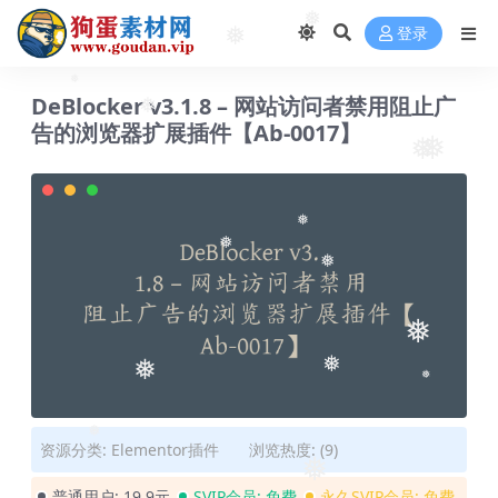
❅
登录
❅
DeBlocker v3.1.8 – 网站访问者禁用阻止广
❅
❅
告的浏览器扩展插件【Ab-0017】
❅
❅
❅
❅
❅
❅
❅
❅
❅
资源分类:
Elementor插件
浏览热度: (9)
❅
❅
普通用户:
19.9元
SVIP会员:
免费
永久SVIP会员:
免费