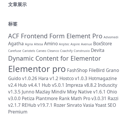
文章展示
标签
ACF Frontend Form Element Pro
Advomedi
Agatha
Amino
BoxStore
Agria
Altesa
Arqitec
Aspire
Avenue
Devita
Carefuse
Cariotels
Carveo
Cleanco
Coachify
Construxio
Dynamic Content for Elementor
Elementor pro
FashShop
FileBird
Grano
Guido v1.0.26
Hara v1.2
Hostco v1.0.3
Hotmagazine
v2.4
Hub v4.4.1
Hub v5.0.1
Impreza v8.8.2
Induscity
v1.3.5
Junno
Mazlay
Mindiv
Mixy
Native v1.6.1
Ohio
v3.0.0
Petiza
Plantmore
Rank Math Pro v3.0.31
Razzi
v2.1.7
REHub v19.7.1
Rozer
Sinrato
Vasia
Yoast SEO
Premium