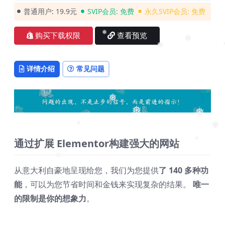
普通用户:
19.9元
SVIP会员:
免费
永久SVIP会员:
免费
购买下载权限
查看预览
❅
❅
❅
❅
详情介绍
常见问题
❅
❅
❅
❅
❅
通过扩展 Elementor构建强大的网站
❅
❅
从意大利自豪地呈现给您，我们为您提供
了 140 多种功
❅
能
，可以为您节省时间和金钱来实现复杂的结果。
唯一
的限制是你的想象力
。