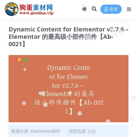
❅
登录
❅
❅
Dynamic Content for Elementor v2.7.6 –
❅
Elementor 的最高级小部件插件【Ab-
❅
❅
❅
0021】
❅
❅
❅
❅
❅
❅
❅
❅
❅
❅
资源分类:
Elementor插件
浏览热度: (12)