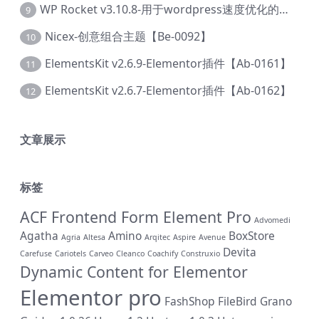
WP Rocket v3.10.8-用于wordpress速度优化的缓存加速插件【Cd-0019】
9
Nicex-创意组合主题【Be-0092】
10
ElementsKit v2.6.9-Elementor插件【Ab-0161】
11
ElementsKit v2.6.7-Elementor插件【Ab-0162】
12
文章展示
标签
ACF Frontend Form Element Pro
Advomedi
Agatha
Amino
BoxStore
Agria
Altesa
Arqitec
Aspire
Avenue
Devita
Carefuse
Cariotels
Carveo
Cleanco
Coachify
Construxio
Dynamic Content for Elementor
Elementor pro
FashShop
FileBird
Grano