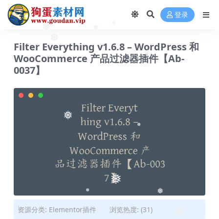
❅
登录
❅
❅
❅
Filter Everything v1.6.8 – WordPress 和
❅
❅
WooCommerce 产品过滤器插件【Ab-
0037】
❅
❅
❅
❅
❅
❅
资源分类:
Elementor插件
浏览热度: (31)