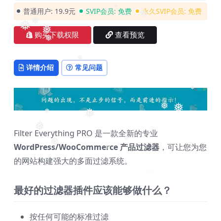
❅
普通用户:
19.9元
SVIP会员:
免费
永久SVIP会员:
免费
❅
❅
❅
购买下载权限
查看预览
❅
❅
❅
详情介绍
常见问题
❅
❅
❅
❅
❅
❅
Filter Everything PRO 是一款全新的专业
❅
WordPress/WooCommerce 产品过滤器
，可让您为您
❅
❅
❅
的网站构建强大的多面过滤系统。
最好的过滤器插件应该能够做什么？
按任何可能的标准过滤