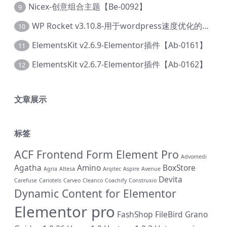
Nicex-创意组合主题【Be-0092】
9
WP Rocket v3.10.8-用于wordpress速度优化的缓存加速插件【Cd-0019】
10
ElementsKit v2.6.9-Elementor插件【Ab-0161】
11
ElementsKit v2.6.7-Elementor插件【Ab-0162】
12
文章展示
标签
ACF Frontend Form Element Pro
Advomedi
Agatha
Amino
BoxStore
Agria
Altesa
Arqitec
Aspire
Avenue
Devita
Carefuse
Cariotels
Carveo
Cleanco
Coachify
Construxio
Dynamic Content for Elementor
Elementor pro
FashShop
FileBird
Grano