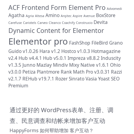
ACF Frontend Form Element Pro
Advomedi
Agatha
Amino
BoxStore
Agria
Altesa
Arqitec
Aspire
Avenue
Devita
Carefuse
Cariotels
Carveo
Cleanco
Coachify
Construxio
Dynamic Content for Elementor
Elementor pro
FashShop
FileBird
Grano
Guido v1.0.26
Hara v1.2
Hostco v1.0.3
Hotmagazine
v2.4
Hub v4.4.1
Hub v5.0.1
Impreza v8.8.2
Induscity
v1.3.5
Junno
Mazlay
Mindiv
Mixy
Native v1.6.1
Ohio
v3.0.0
Petiza
Plantmore
Rank Math Pro v3.0.31
Razzi
v2.1.7
REHub v19.7.1
Rozer
Sinrato
Vasia
Yoast SEO
Premium
通过更好的 WordPress表单、注册、调
查、民意调查和结帐来增加客户互动
HappyForms 如何帮助增加 客户互动？