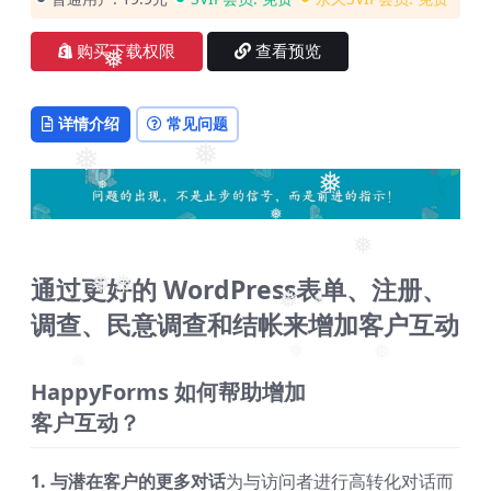
购买下载权限
查看预览
❅
详情介绍
常见问题
❅
❅
❅
❅
❅
❅
通过更好的 WordPress表单、注册、
❅
❅
❅
调查、民意调查和结帐来增加客户互动
❅
❅
❅
❅
HappyForms 如何帮助增加
客户互动？
1. 与潜在客户的更多对话
为与访问者进行高转化对话而