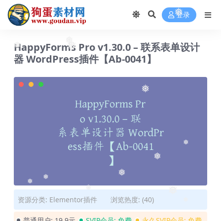
❅
登录
❅
HappyForms Pro v1.30.0 – 联系表单设计
❅
❅
器 WordPress插件【Ab-0041】
❅
❅
❅
❅
❅
❅
❅
❅
资源分类:
Elementor插件
浏览热度: (40)
❅
普通用户:
19.9元
SVIP会员:
免费
永久SVIP会员:
免费