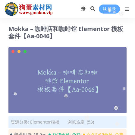
❅
登录
❅
❅
❅
Mokka – 咖啡店和咖啡馆 Elementor 模板
❅
套件【Aa-0046】
❅
❅
❅
❅
❅
❅
资源分类:
Elementor模板
浏览热度: (53)
❅
普通用户:
19.9元
SVIP会员:
免费
永久SVIP会员:
免费