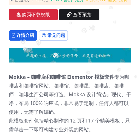
❅
购买下载权限
查看预览
❅
❅
❅
❅
❅
详情介绍
常见问题
❅
❅
❅
❅
❅
Mokka – 咖啡店和咖啡馆 Elementor 模板套件
专为咖
❅
❅
啡店和咖啡馆网站、咖啡馆、咖啡屋、咖啡店、咖啡
❅
❅
师、咖啡生产公司等打造。Mokka 设计简洁、现代、干
❅
净，布局 100% 响应式，非常易于定制，任何人都可以
❅
使用，无需了解编码。
此模板套件包括精心制作的 12 页和 17 个精美模板，只
需单击一下即可构建专业外观的网站。