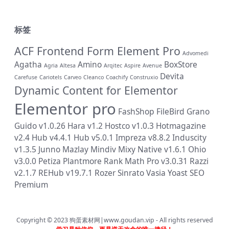
标签
ACF Frontend Form Element Pro
Advomedi
Agatha
Amino
BoxStore
Agria
Altesa
Arqitec
Aspire
Avenue
Devita
Carefuse
Cariotels
Carveo
Cleanco
Coachify
Construxio
Dynamic Content for Elementor
Elementor pro
FashShop
FileBird
Grano
Guido v1.0.26
Hara v1.2
Hostco v1.0.3
Hotmagazine
v2.4
Hub v4.4.1
Hub v5.0.1
Impreza v8.8.2
Induscity
v1.3.5
Junno
Mazlay
Mindiv
Mixy
Native v1.6.1
Ohio
v3.0.0
Petiza
Plantmore
Rank Math Pro v3.0.31
Razzi
v2.1.7
REHub v19.7.1
Rozer
Sinrato
Vasia
Yoast SEO
Premium
Copyright © 2023
狗蛋素材网|www.goudan.vip
- All rights reserved