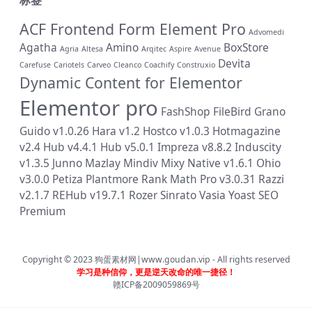
ACF Frontend Form Element Pro
Advomedi
Agatha
Amino
BoxStore
Agria
Altesa
Arqitec
Aspire
Avenue
Devita
Carefuse
Cariotels
Carveo
Cleanco
Coachify
Construxio
Dynamic Content for Elementor
Elementor pro
FashShop
FileBird
Grano
Guido v1.0.26
Hara v1.2
Hostco v1.0.3
Hotmagazine
v2.4
Hub v4.4.1
Hub v5.0.1
Impreza v8.8.2
Induscity
v1.3.5
Junno
Mazlay
Mindiv
Mixy
Native v1.6.1
Ohio
v3.0.0
Petiza
Plantmore
Rank Math Pro v3.0.31
Razzi
v2.1.7
REHub v19.7.1
Rozer
Sinrato
Vasia
Yoast SEO
Premium
Copyright © 2023
狗蛋素材网|www.goudan.vip
- All rights reserved
学习是种信仰，更是逆天改命的唯一捷径！
赣ICP备2009059869号