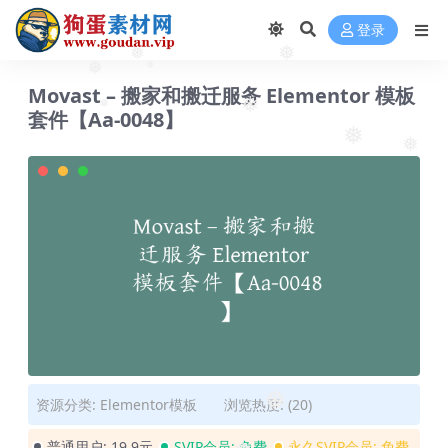
❅
❅
登录
❅
❅
❅
Movast – 搬家和搬迁服务 Elementor 模板
❅
套件【Aa-0048】
❅
❅
❅
❅
资源分类:
Elementor模板
浏览热度: (20)
❅
普通用户:
19.9元
SVIP会员:
免费
永久SVIP会员:
免费