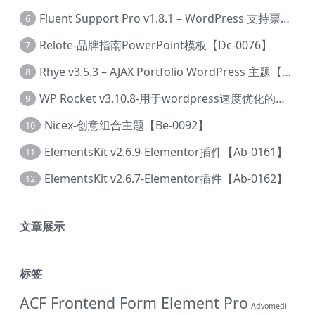
Fluent Support Pro v1.8.1 – WordPress 支持票务系统【Cc-0041】
6
Relote-品牌指南PowerPoint模板【Dc-0076】
7
Rhye v3.5.3 – AJAX Portfolio WordPress 主题【Bi-0049】
8
WP Rocket v3.10.8-用于wordpress速度优化的缓存加速插件【Cd-0019】
9
Nicex-创意组合主题【Be-0092】
10
ElementsKit v2.6.9-Elementor插件【Ab-0161】
11
ElementsKit v2.6.7-Elementor插件【Ab-0162】
12
文章展示
标签
ACF Frontend Form Element Pro
Advomedi