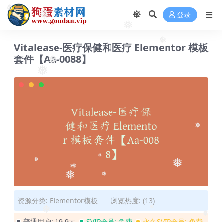
登录
❅
❅
❅
Vitalease-医疗保健和医疗 Elementor 模板
❅
套件【Aa-0088】
❅
❅
❅
❅
❅
❅
❅
❅
❅
资源分类:
Elementor模板
浏览热度: (13)
❅
❅
普通用户:
19.9元
SVIP会员:
免费
永久SVIP会员:
免费