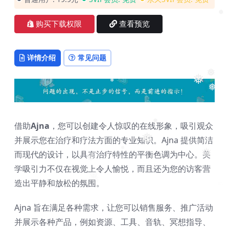
❅
购买下载权限
查看预览
详情介绍
常见问题
❅
❅
❅
❅
借助
Ajna
，您可以创建令人惊叹的在线形象，吸引观众
❅
并展示您在治疗和疗法方面的专业知识。Ajna 提供简洁
❅
而现代的设计，以具有治疗特性的平衡色调为中心。美
❅
❅
❅
学吸引力不仅在视觉上令人愉悦，而且还为您的访客营
❅
造出平静和放松的氛围。
❅
Ajna 旨在满足各种需求，让您可以销售服务、推广活动
并展示各种产品，例如资源、工具、音轨、冥想指导、