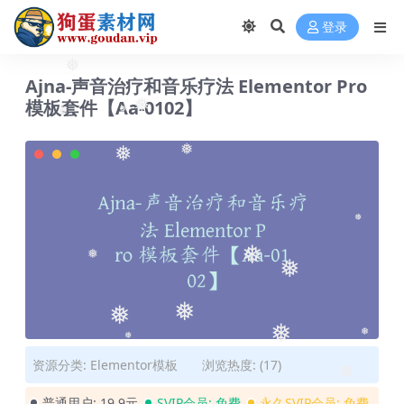
❅
登录
Ajna-声音治疗和音乐疗法 Elementor Pro
❅
模板套件【Aa-0102】
❅
❅
❅
❅
❅
❅
❅
❅
❅
❅
❅
❅
❅
❅
资源分类:
Elementor模板
浏览热度: (17)
❅
普通用户:
19.9元
SVIP会员:
免费
永久SVIP会员:
免费