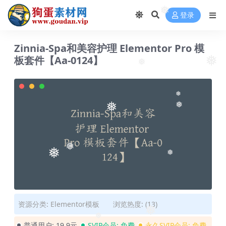
❅
❅
登录
❅
Zinnia-Spa和美容护理 Elementor Pro 模
板套件【Aa-0124】
❅
❅
❅
❅
❅
❅
❅
❅
资源分类:
Elementor模板
浏览热度: (13)
❅
❅
普通用户:
19.9元
SVIP会员:
免费
永久SVIP会员:
免费