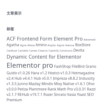
文章展示
标签
ACF Frontend Form Element Pro
Advomedi
Agatha
Amino
BoxStore
Agria
Altesa
Arqitec
Aspire
Avenue
Devita
Carefuse
Cariotels
Carveo
Cleanco
Coachify
Construxio
Dynamic Content for Elementor
Elementor pro
FashShop
FileBird
Grano
Guido v1.0.26
Hara v1.2
Hostco v1.0.3
Hotmagazine
v2.4
Hub v4.4.1
Hub v5.0.1
Impreza v8.8.2
Induscity
v1.3.5
Junno
Mazlay
Mindiv
Mixy
Native v1.6.1
Ohio
v3.0.0
Petiza
Plantmore
Rank Math Pro v3.0.31
Razzi
v2.1.7
REHub v19.7.1
Rozer
Sinrato
Vasia
Yoast SEO
Premium