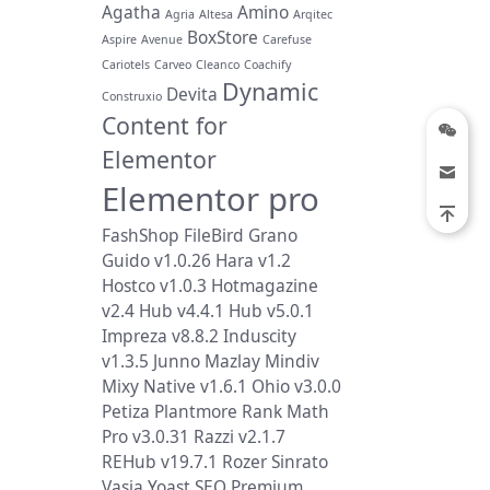
Agatha
Amino
Agria
Altesa
Arqitec
BoxStore
Aspire
Avenue
Carefuse
Cariotels
Carveo
Cleanco
Coachify
Dynamic
Devita
Construxio
Content for
Elementor
Elementor pro
FashShop
FileBird
Grano
Guido v1.0.26
Hara v1.2
Hostco v1.0.3
Hotmagazine
v2.4
Hub v4.4.1
Hub v5.0.1
Impreza v8.8.2
Induscity
v1.3.5
Junno
Mazlay
Mindiv
Mixy
Native v1.6.1
Ohio v3.0.0
Petiza
Plantmore
Rank Math
Pro v3.0.31
Razzi v2.1.7
REHub v19.7.1
Rozer
Sinrato
Vasia
Yoast SEO Premium