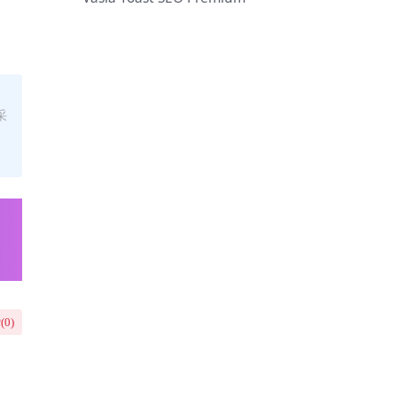
采
(
0
)