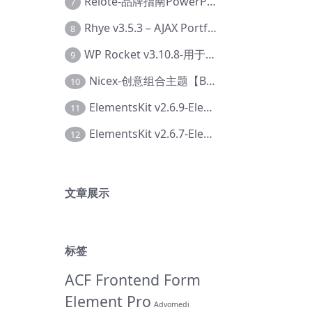
Relote-品牌指南PowerPoint模板【Dc-0076】
7
Rhye v3.5.3 – AJAX Portfolio WordPress 主题【Bi-0049】
8
WP Rocket v3.10.8-用于wordpress速度优化的缓存加速插件【Cd-0019】
9
Nicex-创意组合主题【Be-0092】
10
ElementsKit v2.6.9-Elementor插件【Ab-0161】
11
ElementsKit v2.6.7-Elementor插件【Ab-0162】
12
文章展示
标签
ACF Frontend Form
Element Pro
Advomedi