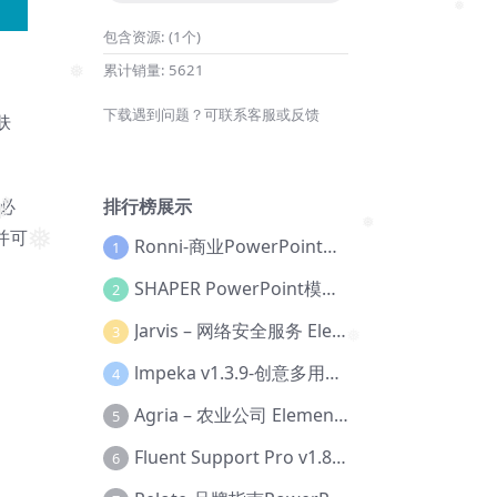
❅
❅
包含资源:
(1个)
❅
累计销量:
5621
❅
下载遇到问题？可联系客服或反馈
肤
排行榜展示
必
并可
Ronni-商业PowerPoint模板【Dc-0077】
1
❅
❅
SHAPER PowerPoint模板【Dc-0184】
2
Jarvis – 网络安全服务 Elementor 模板套件【Aa-0035】
3
❅
lmpeka v1.3.9-创意多用途 WordPress 主题【Be-0064】
4
Agria – 农业公司 Elementor Pro 模板套件【Aa-0003】
5
Fluent Support Pro v1.8.1 – WordPress 支持票务系统【Cc-0041】
6