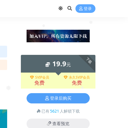
登录
❅
❅
下载
19.9
元
SVIP会员
永久SVIP会员
免费
免费
❅
❅
登录后购买
已有
5621
人解锁下载
查看预览