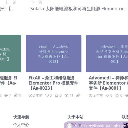
上一篇
下一篇
板套件【Aa
Solara-太阳能电池板和可再生能源 Elementor
-0140】
模板套件【Aa-0142】
理服务 El
FixAll – 杂工和维修服务
Advomedi – 律师
套件【Aa-
Elementor Pro 模板套件
事务所 Elementor
【Aa-0023】
套件【Aa-0001】
0
7
19.9
2 年前
0
0
11
19.9
2 年前
0
0
快速导航
关于本站
联
个人中心
VIP介绍