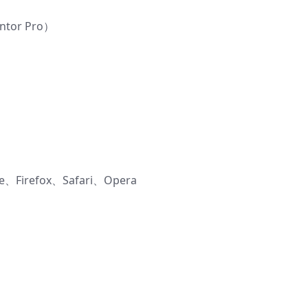
tor Pro）
refox、Safari、Opera