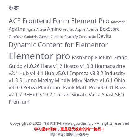
标签
ACF Frontend Form Element Pro
Advomedi
Agatha
Amino
BoxStore
Agria
Altesa
Arqitec
Aspire
Avenue
Devita
Carefuse
Cariotels
Carveo
Cleanco
Coachify
Construxio
Dynamic Content for Elementor
Elementor pro
FashShop
FileBird
Grano
Guido v1.0.26
Hara v1.2
Hostco v1.0.3
Hotmagazine
v2.4
Hub v4.4.1
Hub v5.0.1
Impreza v8.8.2
Induscity
v1.3.5
Junno
Mazlay
Mindiv
Mixy
Native v1.6.1
Ohio
v3.0.0
Petiza
Plantmore
Rank Math Pro v3.0.31
Razzi
v2.1.7
REHub v19.7.1
Rozer
Sinrato
Vasia
Yoast SEO
Premium
Copyright © 2023
狗蛋素材网|www.goudan.vip
- All rights reserved
学习是种信仰，更是逆天改命的唯一捷径！
赣ICP备2009059869号