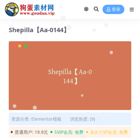
❅
登录
❅
❅
❅
❅
Shepilla【Aa-0144】
❅
❅
❅
❅
❅
❅
❅
❅
资源分类:
Elementor模板
浏览热度: (9)
❅
普通用户:
19.9元
SVIP会员:
免费
永久SVIP会员:
免费
❅