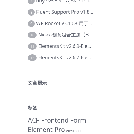
Rhye v3.5.3 – AJAX Portfolio WordPress 主题【Bi-0049】
7
Fluent Support Pro v1.8.1 – WordPress 支持票务系统【Cc-0041】
8
WP Rocket v3.10.8-用于wordpress速度优化的缓存加速插件【Cd-0019】
9
Nicex-创意组合主题【Be-0092】
10
ElementsKit v2.6.9-Elementor插件【Ab-0161】
11
ElementsKit v2.6.7-Elementor插件【Ab-0162】
12
文章展示
标签
ACF Frontend Form
Element Pro
Advomedi