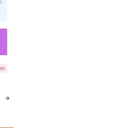
采
(
0
)