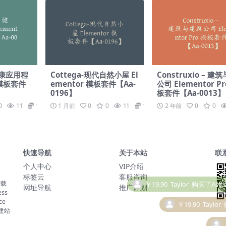
 健康应用程
Cottega-现代自然小屋 El
Construxio – 建
 模板套件
ementor 模板套件【Aa-
公司 Elementor Pr
0196】
板套件【Aa-0013】
0
11
19.9
1 月前
0
0
11
19.9
2 年前
0
0
快速导航
关于本站
联
个人中心
VIP介绍
标签云
客服咨询
下载
￥19.90
Taylor
网址导航
推广计划
ss
ce
建站