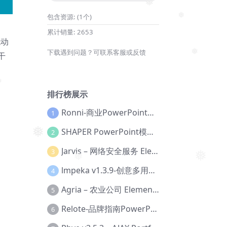
❅
❅
包含资源:
(1个)
累计销量:
2653
❅
电动
下载遇到问题？可联系客服或反馈
干
❅
排行榜展示
Ronni-商业PowerPoint模板【Dc-0077】
1
SHAPER PowerPoint模板【Dc-0184】
2
❅
Jarvis – 网络安全服务 Elementor 模板套件【Aa-0035】
3
❅
❅
lmpeka v1.3.9-创意多用途 WordPress 主题【Be-0064】
4
Agria – 农业公司 Elementor Pro 模板套件【Aa-0003】
5
Relote-品牌指南PowerPoint模板【Dc-0076】
6