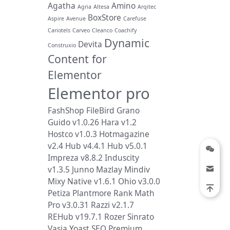
Agatha
Amino
Agria
Altesa
Arqitec
BoxStore
Aspire
Avenue
Carefuse
Cariotels
Carveo
Cleanco
Coachify
Dynamic
Devita
Construxio
Content for
Elementor
Elementor pro
FashShop
FileBird
Grano
Guido v1.0.26
Hara v1.2
Hostco v1.0.3
Hotmagazine
v2.4
Hub v4.4.1
Hub v5.0.1
Impreza v8.8.2
Induscity
v1.3.5
Junno
Mazlay
Mindiv
Mixy
Native v1.6.1
Ohio v3.0.0
Petiza
Plantmore
Rank Math
Pro v3.0.31
Razzi v2.1.7
REHub v19.7.1
Rozer
Sinrato
Vasia
Yoast SEO Premium