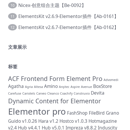
Nicex-创意组合主题【Be-0092】
10
ElementsKit v2.6.9-Elementor插件【Ab-0161】
11
ElementsKit v2.6.7-Elementor插件【Ab-0162】
12
文章展示
标签
ACF Frontend Form Element Pro
Advomedi
Agatha
Amino
BoxStore
Agria
Altesa
Arqitec
Aspire
Avenue
Devita
Carefuse
Cariotels
Carveo
Cleanco
Coachify
Construxio
Dynamic Content for Elementor
Elementor pro
FashShop
FileBird
Grano
Guido v1.0.26
Hara v1.2
Hostco v1.0.3
Hotmagazine
v2.4
Hub v4.4.1
Hub v5.0.1
Impreza v8.8.2
Induscity