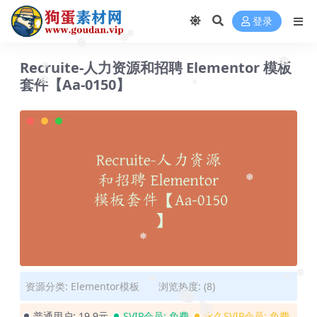
登录
❅
❅
❅
Recruite-人力资源和招聘 Elementor 模板
❅
❅
套件【Aa-0150】
❅
❅
❅
❅
资源分类:
Elementor模板
浏览热度: (8)
❅
❅
❅
❅
❅
普通用户:
19.9元
SVIP会员:
免费
永久SVIP会员:
免费