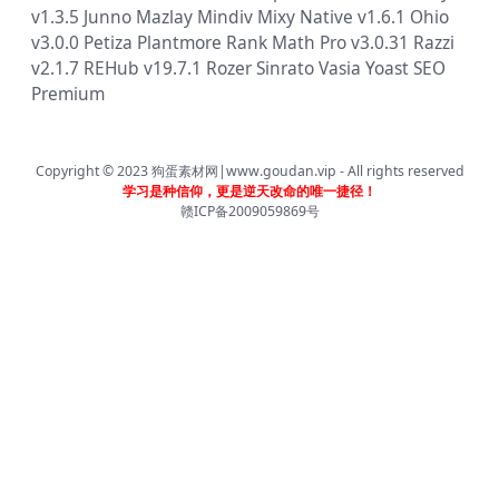
v1.3.5
Junno
Mazlay
Mindiv
Mixy
Native v1.6.1
Ohio
v3.0.0
Petiza
Plantmore
Rank Math Pro v3.0.31
Razzi
v2.1.7
REHub v19.7.1
Rozer
Sinrato
Vasia
Yoast SEO
Premium
Copyright © 2023
狗蛋素材网|www.goudan.vip
- All rights reserved
学习是种信仰，更是逆天改命的唯一捷径！
赣ICP备2009059869号