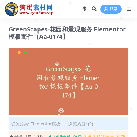
登录
❅
❅
❅
GreenScapes-花园和景观服务 Elementor
❅
模板套件【Aa-0174】
❅
❅
❅
❅
❅
❅
资源分类:
Elementor模板
浏览热度: (9)
❅
普通用户:
19.9元
SVIP会员:
免费
永久SVIP会员:
免费