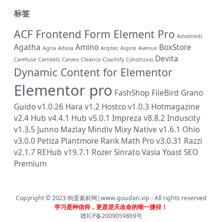
标签
ACF Frontend Form Element Pro
Advomedi
Agatha
Amino
BoxStore
Agria
Altesa
Arqitec
Aspire
Avenue
Devita
Carefuse
Cariotels
Carveo
Cleanco
Coachify
Construxio
Dynamic Content for Elementor
Elementor pro
FashShop
FileBird
Grano
Guido v1.0.26
Hara v1.2
Hostco v1.0.3
Hotmagazine
v2.4
Hub v4.4.1
Hub v5.0.1
Impreza v8.8.2
Induscity
v1.3.5
Junno
Mazlay
Mindiv
Mixy
Native v1.6.1
Ohio
v3.0.0
Petiza
Plantmore
Rank Math Pro v3.0.31
Razzi
v2.1.7
REHub v19.7.1
Rozer
Sinrato
Vasia
Yoast SEO
Premium
Copyright © 2023
狗蛋素材网|www.goudan.vip
- All rights reserved
学习是种信仰，更是逆天改命的唯一捷径！
赣ICP备2009059869号