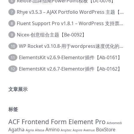
Relote-品牌指南PowerPoint模板【Dc-0076】
6
Rhye v3.5.3 – AJAX Portfolio WordPress 主题【Bi-0049】
7
Fluent Support Pro v1.8.1 – WordPress 支持票务系统【Cc-0041】
8
Nicex-创意组合主题【Be-0092】
9
WP Rocket v3.10.8-用于wordpress速度优化的缓存加速插件【Cd-0019】
10
ElementsKit v2.6.9-Elementor插件【Ab-0161】
11
ElementsKit v2.6.7-Elementor插件【Ab-0162】
12
文章展示
标签
ACF Frontend Form Element Pro
Advomedi
Agatha
Amino
BoxStore
Agria
Altesa
Arqitec
Aspire
Avenue