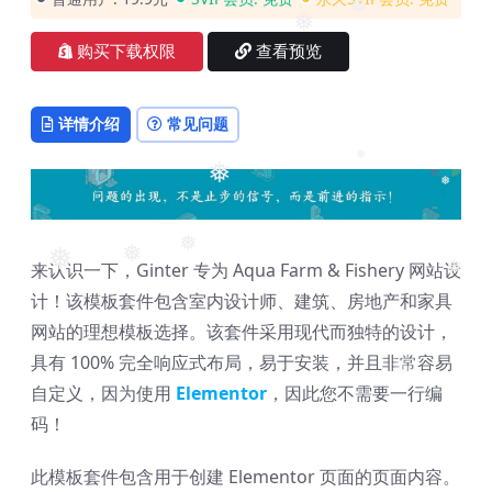
❅
❅
购买下载权限
查看预览
详情介绍
常见问题
❅
❅
❅
❅
来认识一下，Ginter 专为 Aqua Farm & Fishery 网站设
❅
❅
❅
计！该模板套件包含室内设计师、建筑、房地产和家具
网站的理想模板选择。该套件采用现代而独特的设计，
具有 100% 完全响应式布局，易于安装，并且非常容易
❅
自定义，因为使用
Elementor
，因此您不需要一行编
码！
此模板套件包含用于创建 Elementor 页面的页面内容。