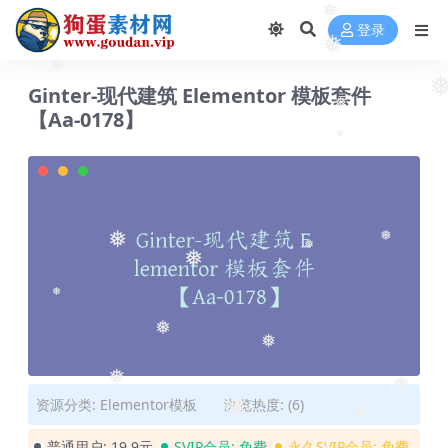
❅
❅
❅
登录
❅
❅
Ginter-现代建筑 Elementor 模板套件
【Aa-0178】
❅
❅
❅
❅
❅
❅
❅
❅
❅
❅
资源分类:
Elementor模板
浏览热度: (6)
❅
❅
❅
普通用户:
19.9元
SVIP会员:
免费
永久SVIP会员:
免费