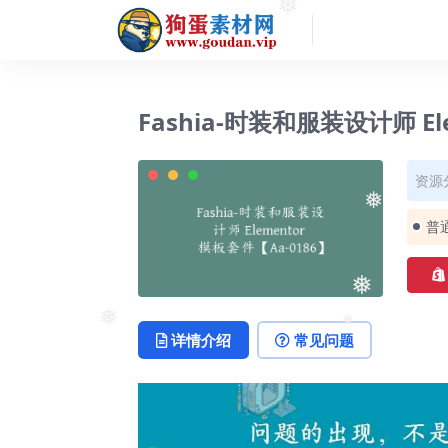
❅
Fashia-时装和服装设计师 El
资源
普
❅
❅
详情介绍
常见问题
❅
❅