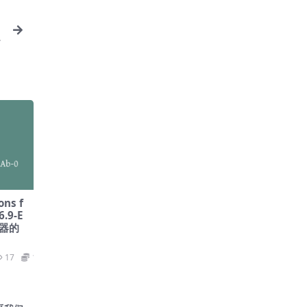
ons f
6.9-E
建器的
17
19.9