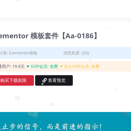
❅
ementor 模板套件【Aa-0186】
❅
分类:
Elementor模板
浏览热度: (26)
❅
通用户:
19.9元
SVIP会员:
免费
永久SVIP会员:
免费
❅
购买下载权限
❅
查看预览
❅
❅
❅
❅