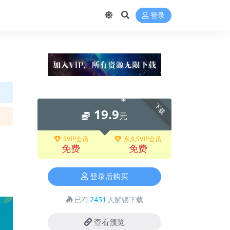
❅
❅
登录
下载
19.9
❅
元
SVIP会员
永久SVIP会员
免费
免费
登录后购买
已有
2451
人解锁下载
查看预览