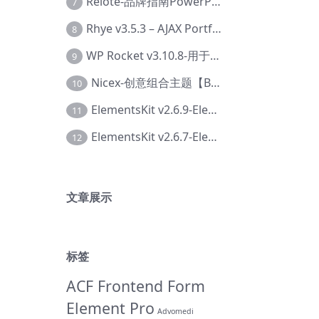
Relote-品牌指南PowerPoint模板【Dc-0076】
7
Rhye v3.5.3 – AJAX Portfolio WordPress 主题【Bi-0049】
8
WP Rocket v3.10.8-用于wordpress速度优化的缓存加速插件【Cd-0019】
9
Nicex-创意组合主题【Be-0092】
10
ElementsKit v2.6.9-Elementor插件【Ab-0161】
11
ElementsKit v2.6.7-Elementor插件【Ab-0162】
12
文章展示
标签
ACF Frontend Form
Element Pro
Advomedi