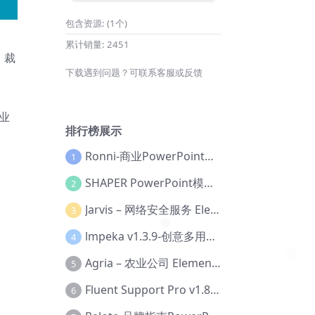
包含资源:
(1个)
❅
累计销量:
2451
、裁
下载遇到问题？可联系客服或反馈
业
排行榜展示
Ronni-商业PowerPoint模板【Dc-0077】
1
SHAPER PowerPoint模板【Dc-0184】
2
Jarvis – 网络安全服务 Elementor 模板套件【Aa-0035】
3
lmpeka v1.3.9-创意多用途 WordPress 主题【Be-0064】
4
❅
Agria – 农业公司 Elementor Pro 模板套件【Aa-0003】
5
Fluent Support Pro v1.8.1 – WordPress 支持票务系统【Cc-0041】
6