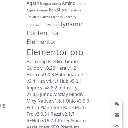
Agatha
Amino
Agria
Altesa
Arqitec
BoxStore
Aspire
Avenue
Carefuse
Cariotels
Carveo
Cleanco
Coachify
Dynamic
Devita
Construxio
Content for
Elementor
Elementor pro
FashShop
FileBird
Grano
Guido v1.0.26
Hara v1.2
Hostco v1.0.3
Hotmagazine
v2.4
Hub v4.4.1
Hub v5.0.1
Impreza v8.8.2
Induscity
v1.3.5
Junno
Mazlay
Mindiv
Mixy
Native v1.6.1
Ohio v3.0.0
链接
Petiza
Plantmore
Rank Math
Pro v3.0.31
Razzi v2.1.7
REHub v19.7.1
Rozer
Sinrato
Vasia
Yoast SEO Premium