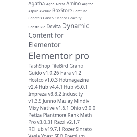
Agatha
Amino
Agria
Altesa
Arqitec
BoxStore
Aspire
Avenue
Carefuse
Cariotels
Carveo
Cleanco
Coachify
Dynamic
Devita
Construxio
Content for
Elementor
Elementor pro
FashShop
FileBird
Grano
Guido v1.0.26
Hara v1.2
Hostco v1.0.3
Hotmagazine
v2.4
Hub v4.4.1
Hub v5.0.1
Impreza v8.8.2
Induscity
v1.3.5
Junno
Mazlay
Mindiv
Mixy
Native v1.6.1
Ohio v3.0.0
Petiza
Plantmore
Rank Math
Pro v3.0.31
Razzi v2.1.7
REHub v19.7.1
Rozer
Sinrato
Vasia
Yoast SEO Premium