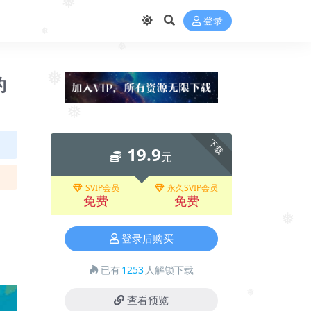
登录
❅
❅
❅
的
❅
下载
❅
19.9
元
SVIP会员
永久SVIP会员
免费
免费
登录后购买
❅
已有
1253
人解锁下载
查看预览