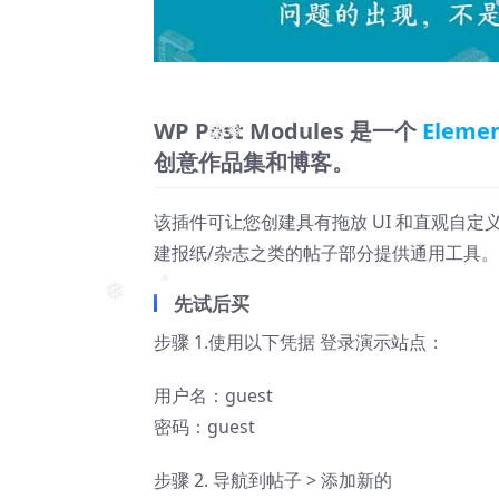
❅
WP Post Modules 是一个
Eleme
创意作品集和博客。
❅
❅
该插件可让您创建具有拖放 UI 和直观自
建报纸/杂志之类的帖子部分提供通用工具。
❅
先试后买
❅
❅
步骤 1.使用以下凭据 登录演示站点：
用户名：guest
密码：guest
步骤 2. 导航到帖子 > 添加新的