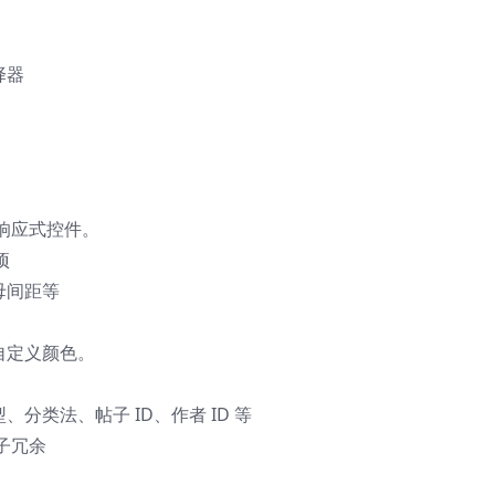
择器
响应式控件。
项
母间距等
自定义颜色。
分类法、帖子 ID、作者 ID 等
子冗余