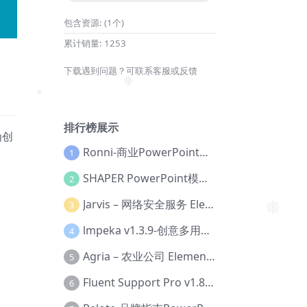
❅
包含资源:
(1个)
累计销量:
1253
下载遇到问题？可联系客服或反馈
、
❅
❅
排行榜展示
为创
Ronni-商业PowerPoint模板【Dc-0077】
1
SHAPER PowerPoint模板【Dc-0184】
2
Jarvis – 网络安全服务 Elementor 模板套件【Aa-0035】
3
lmpeka v1.3.9-创意多用途 WordPress 主题【Be-0064】
4
❅
Agria – 农业公司 Elementor Pro 模板套件【Aa-0003】
5
Fluent Support Pro v1.8.1 – WordPress 支持票务系统【Cc-0041】
6