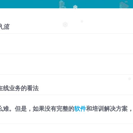
❅
入流
❅
❅
在线业务的看法
❅
么难。但是，如果没有完整的
软件
和培训解决方案