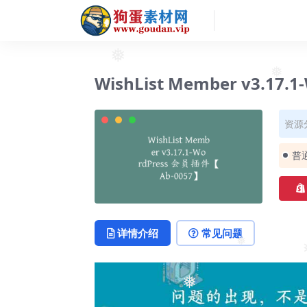
❅
❅
WishList Member v3.17
❅
资源
普
详情介绍
常见问题
❅
❅
❅