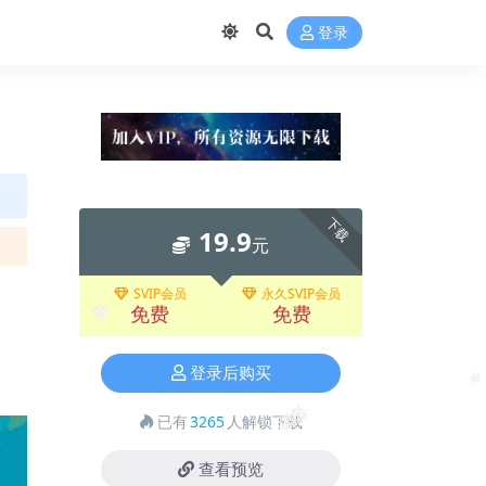
登录
下载
19.9
元
SVIP会员
永久SVIP会员
免费
免费
❅
登录后购买
❅
已有
3265
人解锁下载
❅
❅
查看预览