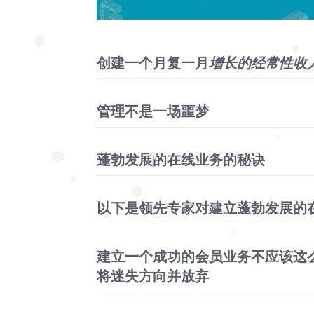
创建一个月复一月
增长的经常性收
❅
❅
管理不是一场噩梦
蓬勃发展的在线业务的秘诀
❅
❅
❅
以下是领先专家对建立蓬勃发展的
❅
❅
❅
❅
建立一个成功的会员业务不应该这
将迷失方向并放弃