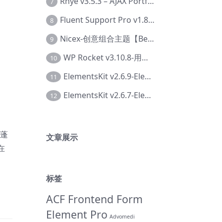
Rhye v3.5.3 – AJAX Portfolio WordPress 主题【Bi-0049】
7
Fluent Support Pro v1.8.1 – WordPress 支持票务系统【Cc-0041】
8
Nicex-创意组合主题【Be-0092】
9
WP Rocket v3.10.8-用于wordpress速度优化的缓存加速插件【Cd-0019】
10
ElementsKit v2.6.9-Elementor插件【Ab-0161】
11
ElementsKit v2.6.7-Elementor插件【Ab-0162】
12
个蓬
文章展示
在
标签
ACF Frontend Form
Element Pro
Advomedi