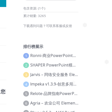
包含资源:
(1个)
累计销量:
3265
下载遇到问题？可联系客服或反馈
❅
排行榜展示
Ronni-商业PowerPoint模板【Dc-0077】
1
SHAPER PowerPoint模板【Dc-0184】
2
❅
Jarvis – 网络安全服务 Elementor 模板套件【Aa-0035】
3
❅
❅
lmpeka v1.3.9-创意多用途 WordPress 主题【Be-0064】
4
❅
，您
Relote-品牌指南PowerPoint模板【Dc-0076】
5
Agria – 农业公司 Elementor Pro 模板套件【Aa-0003】
6