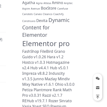
Agatha
Amino
Agria
Altesa
Arqitec
能
BoxStore
Aspire
Avenue
Carefuse
Cariotels
Carveo
Cleanco
Coachify
Dynamic
Devita
Construxio
Content for
Elementor
的
Elementor pro
FashShop
FileBird
Grano
Guido v1.0.26
Hara v1.2
Hostco v1.0.3
Hotmagazine
v2.4
Hub v4.4.1
Hub v5.0.1
Impreza v8.8.2
Induscity
v1.3.5
Junno
Mazlay
Mindiv
Mixy
Native v1.6.1
Ohio v3.0.0
Petiza
Plantmore
Rank Math
Pro v3.0.31
Razzi v2.1.7
REHub v19.7.1
Rozer
Sinrato
Vasia
Yoast SEO Premium