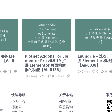
0056】
【Ab-0058】
服务 Ele
Piotnet Addons For Ele
Laundrie – 洗衣
件【Aa-0
mentor Pro v6.5.19-扩
务 Elementor 模
展 Elementor 页面构建
【Aa-0038】
器的功能【Ab-0136】
0
18
19.9
2 年前
0
0
2 年前
0
0
21
19.9
快速导航
关于本站
联
个人中心
VIP介绍
标签云
客服咨询
下载
￥19.90
Taylor
购买了Astra