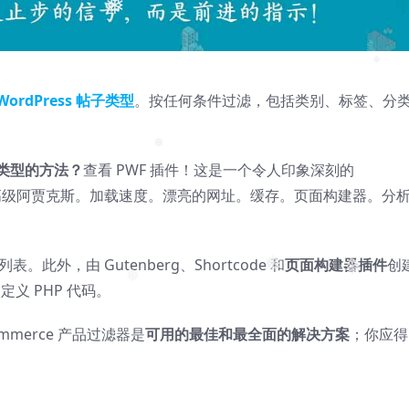
❅
❅
❅
❅
❅
WordPress 帖子类型
。按任何条件过滤，包括类别、标签、分
帖子类型的方法？
查看 PWF 插件！这是一个令人印象深刻的
❅
能。高级阿贾克斯。加载速度。漂亮的网址。缓存。页面构建器。分
。此外，由 Gutenberg、Shortcode 和
页面构建器插件
创
定义 PHP 代码。
❅
❅
❅
commerce 产品过滤器是
可用的最佳和最全面的解决方案
；你应得