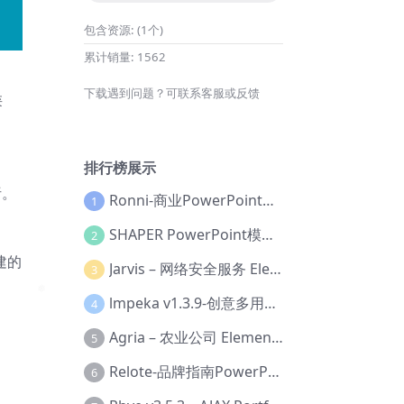
包含资源:
(1个)
累计销量:
1562
下载遇到问题？可联系客服或反馈
类
排行榜展示
析。
Ronni-商业PowerPoint模板【Dc-0077】
1
SHAPER PowerPoint模板【Dc-0184】
2
建的
Jarvis – 网络安全服务 Elementor 模板套件【Aa-0035】
3
lmpeka v1.3.9-创意多用途 WordPress 主题【Be-0064】
4
Agria – 农业公司 Elementor Pro 模板套件【Aa-0003】
5
Relote-品牌指南PowerPoint模板【Dc-0076】
6