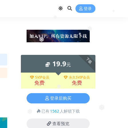
登录
❅
❅
❅
❅
❅
下载
19.9
元
SVIP会员
永久SVIP会员
免费
免费
❅
登录后购买
已有
1562
人解锁下载
❅
❅
查看预览