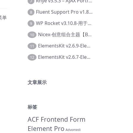
Rhye v3.5.3 – AJAX Portfolio WordPress 主题【Bi-0049】
7
Fluent Support Pro v1.8.1 – WordPress 支持票务系统【Cc-0041】
8
菜单
WP Rocket v3.10.8-用于wordpress速度优化的缓存加速插件【Cd-0019】
9
Nicex-创意组合主题【Be-0092】
10
ElementsKit v2.6.9-Elementor插件【Ab-0161】
11
ElementsKit v2.6.7-Elementor插件【Ab-0162】
12
文章展示
标签
ACF Frontend Form
Element Pro
Advomedi