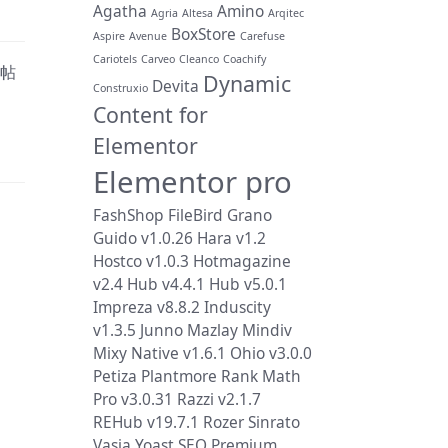
Agatha
Amino
Agria
Altesa
Arqitec
BoxStore
Aspire
Avenue
Carefuse
Cariotels
Carveo
Cleanco
Coachify
些帖
Dynamic
Devita
Construxio
Content for
Elementor
Elementor pro
FashShop
FileBird
Grano
Guido v1.0.26
Hara v1.2
Hostco v1.0.3
Hotmagazine
v2.4
Hub v4.4.1
Hub v5.0.1
Impreza v8.8.2
Induscity
v1.3.5
Junno
Mazlay
Mindiv
Mixy
Native v1.6.1
Ohio v3.0.0
Petiza
Plantmore
Rank Math
Pro v3.0.31
Razzi v2.1.7
REHub v19.7.1
Rozer
Sinrato
Vasia
Yoast SEO Premium