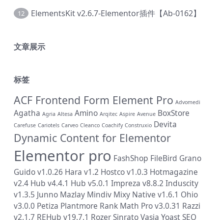
ElementsKit v2.6.7-Elementor插件【Ab-0162】
12
文章展示
标签
ACF Frontend Form Element Pro
Advomedi
Agatha
Amino
BoxStore
Agria
Altesa
Arqitec
Aspire
Avenue
Devita
Carefuse
Cariotels
Carveo
Cleanco
Coachify
Construxio
Dynamic Content for Elementor
Elementor pro
FashShop
FileBird
Grano
Guido v1.0.26
Hara v1.2
Hostco v1.0.3
Hotmagazine
v2.4
Hub v4.4.1
Hub v5.0.1
Impreza v8.8.2
Induscity
v1.3.5
Junno
Mazlay
Mindiv
Mixy
Native v1.6.1
Ohio
v3.0.0
Petiza
Plantmore
Rank Math Pro v3.0.31
Razzi
v2.1.7
REHub v19.7.1
Rozer
Sinrato
Vasia
Yoast SEO