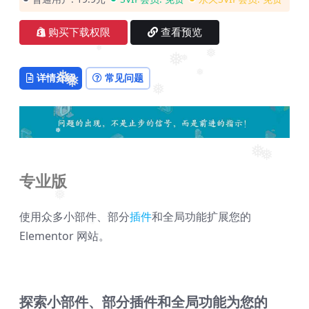
❅
❅
❅
购买下载权限
查看预览
❅
❅
❅
详情介绍
常见问题
❅
❅
❅
❅
❅
❅
❅
❅
专业版
使用众多小部件、部分
插件
和全局功能扩展您的
❅
Elementor 网站。
探索小部件、部分插件和全局功能
为您的