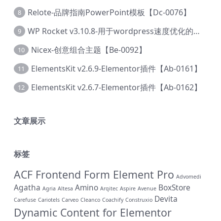
Relote-品牌指南PowerPoint模板【Dc-0076】
8
WP Rocket v3.10.8-用于wordpress速度优化的缓存加速插件【Cd-0019】
9
Nicex-创意组合主题【Be-0092】
10
ElementsKit v2.6.9-Elementor插件【Ab-0161】
11
ElementsKit v2.6.7-Elementor插件【Ab-0162】
12
文章展示
标签
ACF Frontend Form Element Pro
Advomedi
Agatha
Amino
BoxStore
Agria
Altesa
Arqitec
Aspire
Avenue
Devita
Carefuse
Cariotels
Carveo
Cleanco
Coachify
Construxio
Dynamic Content for Elementor