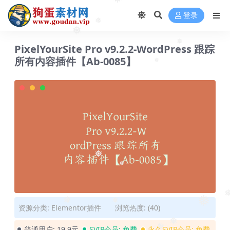
❅
登录
❅
❅
❅
PixelYourSite Pro v9.2.2-WordPress 跟踪
❅
所有内容插件【Ab-0085】
❅
❅
❅
❅
❅
❅
❅
资源分类:
Elementor插件
浏览热度: (40)
普通用户:
19.9元
SVIP会员:
免费
永久SVIP会员:
免费