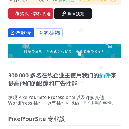
❅
❅
购买下载权限
查看预览
❅
❅
❅
详情介绍
常见问题
❅
❅
❅
❅
❅
❅
❅
300 000 多名在线企业主使用我们的
插件
来
❅
提高他们的跟踪和广告性能
❅
❅
❅
发现 PixelYourSite Professional 以及许多其他
❅
WordPress 插件，这些插件可以做一些很棒的事情。
PixelYourSite 专业版