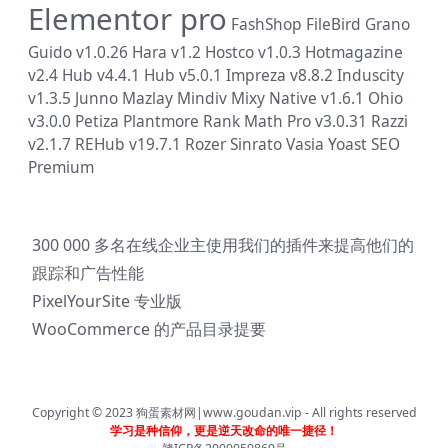
Elementor pro
FashShop
FileBird
Grano
Guido v1.0.26
Hara v1.2
Hostco v1.0.3
Hotmagazine
v2.4
Hub v4.4.1
Hub v5.0.1
Impreza v8.8.2
Induscity
v1.3.5
Junno
Mazlay
Mindiv
Mixy
Native v1.6.1
Ohio
v3.0.0
Petiza
Plantmore
Rank Math Pro v3.0.31
Razzi
v2.1.7
REHub v19.7.1
Rozer
Sinrato
Vasia
Yoast SEO
Premium
300 000 多名在线企业主使用我们的插件来提高他们的
跟踪和广告性能
PixelYourSite 专业版
WooCommerce 的产品目录提要
Copyright © 2023
狗蛋素材网|www.goudan.vip
- All rights reserved
学习是种信仰，更是逆天改命的唯一捷径！