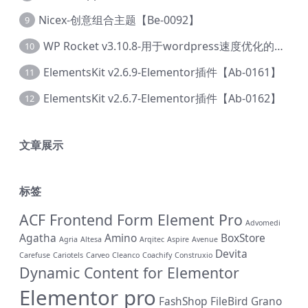
Nicex-创意组合主题【Be-0092】
9
WP Rocket v3.10.8-用于wordpress速度优化的缓存加速插件【Cd-0019】
10
ElementsKit v2.6.9-Elementor插件【Ab-0161】
11
ElementsKit v2.6.7-Elementor插件【Ab-0162】
12
文章展示
标签
ACF Frontend Form Element Pro
Advomedi
Agatha
Amino
BoxStore
Agria
Altesa
Arqitec
Aspire
Avenue
Devita
Carefuse
Cariotels
Carveo
Cleanco
Coachify
Construxio
Dynamic Content for Elementor
Elementor pro
FashShop
FileBird
Grano