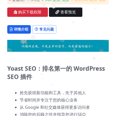
❅
❅
❅
❅
❅
❅
购买下载权限
查看预览
❅
❅
❅
详情介绍
常见问题
❅
❅
❅
Yoast SEO：排名第一的 WordPress
SEO 插件
❅
❅
❅
❅
抢先获得新功能和工具，先于其他人
❅
节省时间并专注于您的核心业务
从 Google 和社交媒体获得更多访问者
消除您的后顾之忧并指导您进行SEO